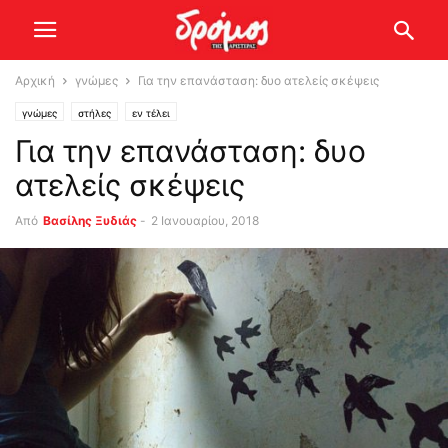
Αρχική
γνώμες
Για την επανάσταση: δυο ατελείς σκέψεις
γνώμες
στήλες
εν τέλει
Για την επανάσταση: δυο
ατελείς σκέψεις
Από
Βασίλης Ξυδιάς
-
2 Ιανουαρίου, 2018