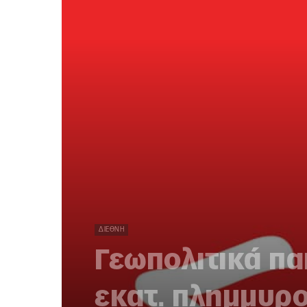
ΔΙΕΘΝΉ
Γεωπολιτικά πα
εκατ. πλημμυρ