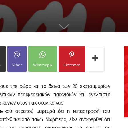
ω
Viber
WhatsApp
Pinterest
ους της χώρα και τα δεινά των 20 εκατομμυρίων
ιτικών περιφερειακών παιχνιδιών και ανέλπιστη
ρικανών στον πακιστανικό λαό
ανικού στρατού μαρτυρά ότι η καταστροφή του
ιατάχθηκε από πάνω. Νωρίτερα, είχε αναφερθεί ότι
θεί στις υπηρεσίες ανακούφισης τη χρήση της