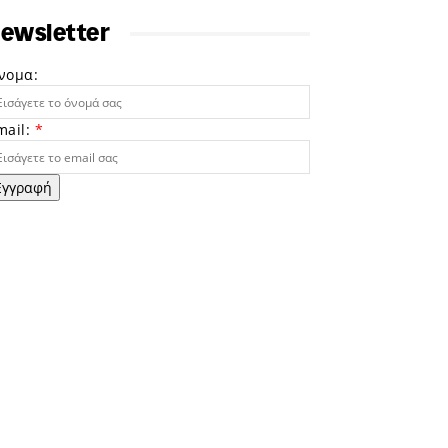
ewsletter
νομα:
mail:
*
Εγγραφή