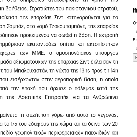
ή βοήθειας. Στρατιώτες του πακιστανικού στρατού,
n
οίκηση της επαρχίας Σιντ κατηγορούνται για το
Ό
άση Σαμπάζ, στο νομό Τζακομπαμπάντ, της επαρχίας
τράπηκαν προκειμένου να σωθεί η βάση. Η εκτροπή
E
μμύρισαν εκατοντάδες σπίτια και εκτοπίστηκαν
αφορές των ΜΜΕ, ο ομοσπονδιακός υπουργός
ομάδα αξιωματούχων της επαρχίας Σιντ έκλεισαν τη
 του Μπαλουχιστάν, τη νύχτα της 13ης προς τη 14η
που εισέρχονταν στην αεροπορική βάση, η οποία
 από την εποχή που άρχισε ο πόλεμος κατά της
η της Ασιατικής Επιτροπής για τα Ανθρώπινα
 μαίνεται η συζήτηση γύρω από αυτό το γεγονός,
ά το 1/5 του εδάφους της χώρα και τα δεινά των 20
πεδίο γεωπολιτικών περιφερειακών παιχνιδιών και