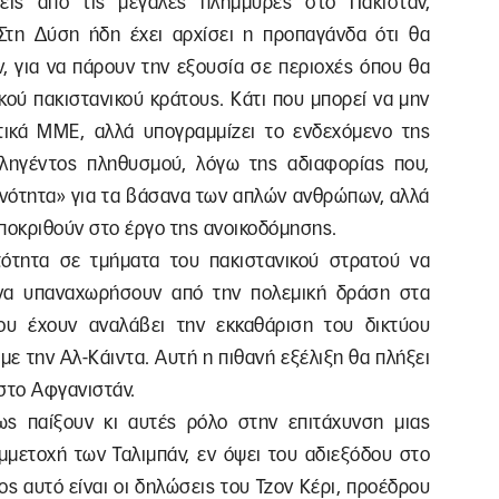
σεις από τις μεγάλες πλημμύρες στο Πακιστάν,
 Στη Δύση ήδη έχει αρχίσει η προπαγάνδα ότι θα
ν, για να πάρουν την εξουσία σε περιοχές όπου θα
κού πακιστανικού κράτους. Κάτι που μπορεί να μην
τικά ΜΜΕ, αλλά υπογραμμίζει το ενδεχόμενο της
ληγέντος πληθυσμού, λόγω της αδιαφορίας που,
οινότητα» για τα βάσανα των απλών ανθρώπων, αλλά
αποκριθούν στο έργο της ανοικοδόμησης.
τότητα σε τμήματα του πακιστανικού στρατού να
 να υπαναχωρήσουν από την πολεμική δράση στα
ου έχουν αναλάβει την εκκαθάριση του δικτύου
με την Αλ-Κάιντα. Αυτή η πιθανή εξέλιξη θα πλήξει
 στο Αφγανιστάν.
ως παίξουν κι αυτές ρόλο στην επιτάχυνση μιας
μμετοχή των Ταλιμπάν, εν όψει του αδιεξόδου στο
ος αυτό είναι οι δηλώσεις του Τζον Κέρι, προέδρου