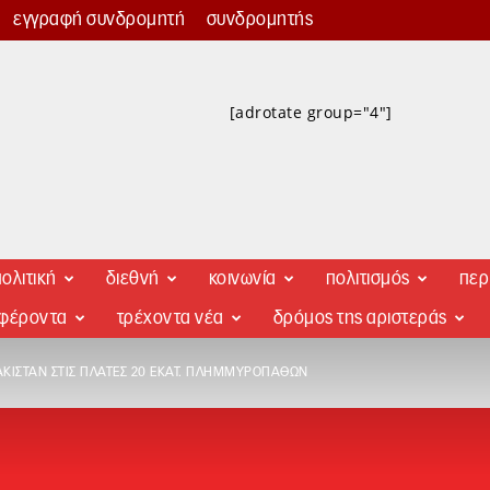
εγγραφή συνδρομητή
συνδρομητής
[adrotate group="4"]
ολιτική
διεθνή
κοινωνία
πολιτισμός
περ
αφέροντα
τρέχοντα νέα
δρόμος της αριστεράς
ΑΚΙΣΤΆΝ ΣΤΙΣ ΠΛΆΤΕΣ 20 ΕΚΑΤ. ΠΛΗΜΜΥΡΟΠΑΘΏΝ