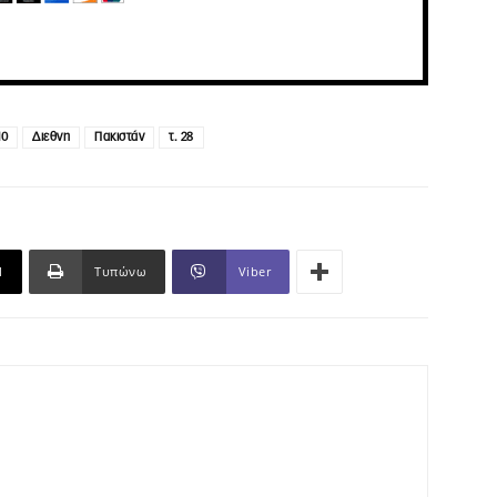
10
Διεθνη
Πακιστάν
τ. 28
l
Τυπώνω
Viber