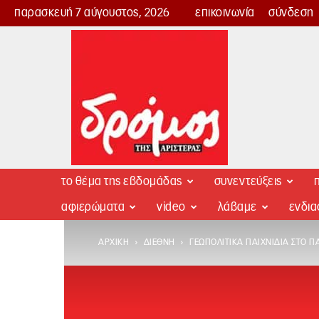
παρασκευή 7 αύγουστος, 2026
επικοινωνία
σύνδεση
Δρόμος
της
Αριστεράς
το θέμα της εβδομάδας
συνεντεύξεις
π
αφιερώματα
video
λάβαμε
ενδι
ΑΡΧΙΚΉ
ΔΙΕΘΝΉ
ΓΕΩΠΟΛΙΤΙΚΆ ΠΑΙΧΝΊΔΙΑ ΣΤΟ Π