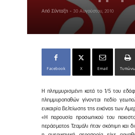
Από
Σύνταξη
-
30 Αυγούστου, 2010
Facebook
X
Email
Τυπών
Η πλημμυρισμένη κατά το 1/5 του εδάφ
πλημμυροπαθών γίνονται πεδίο γεωπολ
ευκαιρία βελτίωσης της εικόνας των Αμε
«Η παρουσία προσωπικού του πακιστ
περάσματος Τζαμάλι ήταν σκόπιμη και δ
η αμερικανική αεροπορία είχε αρνη