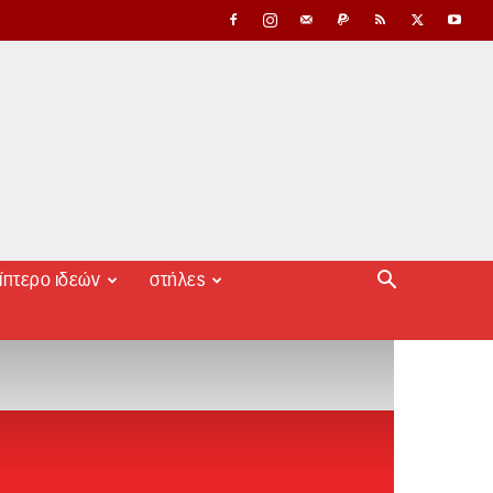
ίπτερο ιδεών
στήλες