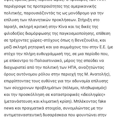
περιέγραψε τις προτεραιότητες της αμερικανικής
πολιτικής, παρουσιάζοντάς τις ως μονόδρομο για την
επίλυση των πλανητικών προκλήσεων. Στήριξη στο
Ισραήλ, σκληρή κριτική στην Κίνα και τις δικές της
φιλοδοξίες διαμόρφωσης της παγκοσμιοποίησης, επίθεση
σε τρέχοντες χώρες-στόχους όπως η Βενεζουέλα, και
μαζί σκληρή ρητορική και για συμμάχους του στην Ε.Ε. (με
στόχο την πλήρη ευθυγράμμισή της, σε μια περίοδο που,
με επίκεντρο το Παλαιστινιακό, μέρος της σπεύδει να
διαχωριστεί από την πολιτική των ΗΠΑ, αναζητώντας
όρους αυτόνομου ρόλου στην περιοχή της Μ. Ανατολής),
επιρρίπτοντας τους ευθύνες για την αδυναμία επίλυσης
των σύγχρονων προβλημάτων (πόλεμοι, πληθωρισμός)
και την προσκόλληση σε καταστροφικές «ιδεοληψίες»
(μετανάστευση και κλιματική κρίση). Μπλέκοντας fake
news και πραγματικά στοιχεία, συνομιλώντας με την
αντιμεταναστευτική δυσαρέσκεια που φουντώνει στην