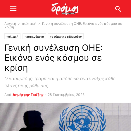
Αρχική
πολιτική
Γενική συνέλευση ΟΗΕ: Εικόνα ενός κόσμου σε
κρίση
πολιτική
προτεινόμενα
το θέμα της εβδομάδας
Γενική συνέλευση ΟΗΕ:
Εικόνα ενός κόσμου σε
κρίση
Ο καουμπόης Τραμπ και η απόπειρα ανατίναξης κάθε
πλανητικής ρύθμισης
Από
Δημήτρης Γκάζης
-
28 Σεπτεμβρίου, 2025