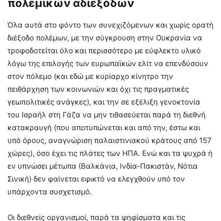
πολεμικών αδιεξόδων
Όλα αυτά στο φόντο των συνεχιζόμενων και χωρίς ορατή
διέξοδο πολέμων, με την σύγκρουση στην Ουκρανία να
τροφοδοτείται όλο και περισσότερο με εύφλεκτο υλικό
λόγω της επιλογής των ευρωπαϊκών ελίτ να επενδύσουν
στον πόλεμο (και εδώ με κυρίαρχο κίνητρο την
πειθάρχηση των κοινωνιών και όχι τις πραγματικές
γεωπολιτικές ανάγκες), και την σε εξέλιξη γενοκτονία
του Ισραήλ στη Γάζα να μην τιθασεύεται παρά τη διεθνή
κατακραυγή (που αποτυπώνεται και από την, έστω και
υπό όρους, αναγνώριση παλαιστινιακού κράτους από 157
χώρες), όσο έχει τις πλάτες των ΗΠΑ. Ενώ και τα ψυχρά ή
εν υπνώσει μέτωπα (Βαλκάνια, Ινδία-Πακιστάν, Νότια
Σινική) δεν φαίνεται εφικτό να ελεγχθούν υπό τον
υπάρχοντα συσχετισμό.
Οι διεθνείς οργανισμοί, παρά τα ψηφίσματα και τις