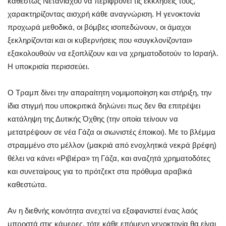
καθεστώς Νετανιάχου να περιφρονεί τις εκκλήσεις τους,
χαρακτηρίζοντας αισχρή κάθε αναγνώριση. Η γενοκτονία
προχωρά μεθοδικά, οι βόμβες ισοπεδώνουν, οι άμαχοι
ξεκληρίζονται και οι κυβερνήσεις που «συγκλονίζονται»
εξακολουθούν να εξοπλίζουν και να χρηματοδοτούν το Ισραήλ.
Η υποκρισία περισσεύει.
Ο Τραμπ δίνει την απαραίτητη νομιμοποίηση και στήριξη, την
ίδια στιγμή που υποκριτικά δηλώνει πως δεν θα επιτρέψει
κατάληψη της Δυτικής Όχθης (την οποία τείνουν να
μετατρέψουν σε νέα Γάζα οι σιωνιστές έποικοι). Με το βλέμμα
στραμμένο στο μέλλον (μακριά από ενοχλητικά νεκρά βρέφη)
θέλει να κάνει «Ριβιέρα» τη Γάζα, και αναζητά χρηματοδότες
και συνεταίρους για το πρότζεκτ στα πρόθυμα αραβικά
καθεστώτα.
Αν η διεθνής κοινότητα ανεχτεί να εξαφανιστεί ένας λαός
μπροστά στις κάμερες, τότε κάθε επόμενη γενοκτονία θα είναι