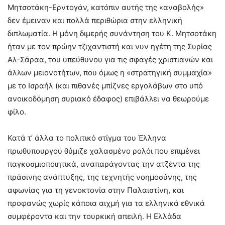
Μητσοτάκη-Ερντογάν, κατόπιν αυτής της «αναβολής»
δεν έμειναν και πολλά περιθώρια στην ελληνική
διπλωματία. Η μόνη διμερής συνάντηση του Κ. Μητσοτάκη
ήταν με τον πρώην τζιχαντιστή και νυν ηγέτη της Συρίας
Αλ-Σάραα, του υπεύθυνου για τις σφαγές χριστιανών και
άλλων μειονοτήτων, που όμως η «στρατηγική συμμαχία»
με το Ισραήλ (και πιθανές μπίζνες εργολάβων στο υπό
ανοικοδόμηση συριακό έδαφος) επιβάλλει να θεωρούμε
φίλο.
Κατά τ’ άλλα το πολιτικό στίγμα του Έλληνα
πρωθυπουργού θύμιζε χαλασμένο ρολόι που επιμένει
παγκοσμιοποιητικά, αναπαράγοντας την ατζέντα της
πράσινης ανάπτυξης, της τεχνητής νοημοσύνης, της
αφωνίας για τη γενοκτονία στην Παλαιστίνη, και
προφανώς χωρίς κάποια αιχμή για τα ελληνικά εθνικά
συμφέροντα και την τουρκική απειλή. Η Ελλάδα