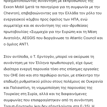
πραγματοποιώντας συνάντηση με εκπροσώπους της
Exxon Mobil (μετά τα πανηγύρια για τη συμφωνία με την
Chevron), επιβεβαιώνοντας για την Ελλάδα τον ρόλο του
ενεργειακού κόμβου προς όφελος των ΗΠΑ, ενώ
συμμετείχε και σε συνάντηση της νεο-ιδρυθείσας
πρωτοβουλίας «Συμμαχία για την Ευρώπη και τη Μέση
Ανατολή», ΑΕGGIS που διοργάνωσε το Atlantic Council και
ο όμιλος ANT1.
Στον αντίποδα, ο Τ. Ερντογάν, μπορεί να ακύρωσε τη
συνάντηση με τον Έλληνα πρωθυπουργό, είχε όμως
ιδιαίτερα ενεργή παρουσία τόσο στις επίσημες εργασίες
του ΟΗΕ όσο και στο περιθώριο αυτών, με επίκεντρο την
επιδίωξη ρυθμιστικού ρόλου στους πολέμους σε Ουκρανία
και Παλαιστίνη, τη νομιμοποίηση της παρουσίας της
Τουρκίας στη Συρία, αλλά και τις διαφαινόμενες
συμφωνίες που επισφραγίστηκαν από τη συνάντηση
Τραμπ-Ερντογάν (και δεν εξαντλούνται στα F-35). Η