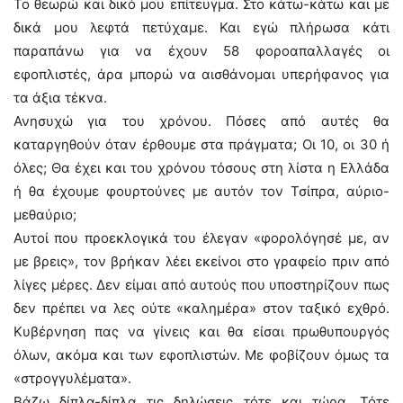
Το θεωρώ και δικό μου επίτευγμα. Στο κάτω-κάτω και με
δικά μου λεφτά πετύχαμε. Και εγώ πλήρωσα κάτι
παραπάνω για να έχουν 58 φοροαπαλλαγές οι
εφοπλιστές, άρα μπορώ να αισθάνομαι υπερήφανος για
τα άξια τέκνα.
Ανησυχώ για του χρόνου. Πόσες από αυτές θα
καταργηθούν όταν έρθουμε στα πράγματα; Οι 10, οι 30 ή
όλες; Θα έχει και του χρόνου τόσους στη λίστα η Ελλάδα
ή θα έχουμε φουρτούνες με αυτόν τον Τσίπρα, αύριο-
μεθαύριο;
Αυτοί που προεκλογικά του έλεγαν «φορολόγησέ με, αν
με βρεις», τον βρήκαν λέει εκείνοι στο γραφείο πριν από
λίγες μέρες. Δεν είμαι από αυτούς που υποστηρίζουν πως
δεν πρέπει να λες ούτε «καλημέρα» στον ταξικό εχθρό.
Κυβέρνηση πας να γίνεις και θα είσαι πρωθυπουργός
όλων, ακόμα και των εφοπλιστών. Με φοβίζουν όμως τα
«στρογγυλέματα».
Βάζω δίπλα-δίπλα τις δηλώσεις τότε και τώρα. Τότε