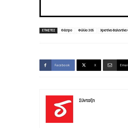
ΕΤΙΚΕΤΕΣ
Θέατρο
Φύλλο 305
Χριστίνα-Βαλεντίνα
Facebook
X
Emai
Σύνταξη