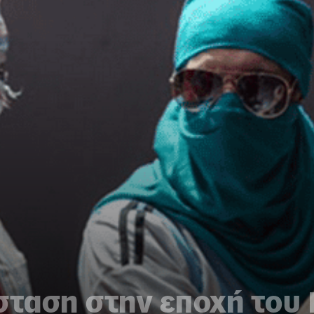
σταση στnν εποχή του 