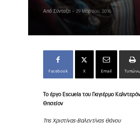
Από
Σύνταξη
-
29 Μαρτίου, 2016
Facebook
X
Email
Τυπών
Το έργο Escuela του Γκιγιέρμο Καλντερό
Θησείον
Της Χριστίνας-Βαλεντίνας Θάνου