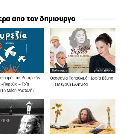
ερα απο τον δημιουργο
Πολιτισμός
αφορμής της θεατρικής
Θεοφανία Παπαθωμά: Σοφία Βέμπο
 «Πυρεξία ‒ Τρία
– Η Μεγάλη Ελληνίδα
α τη Μέση Ανατολή»