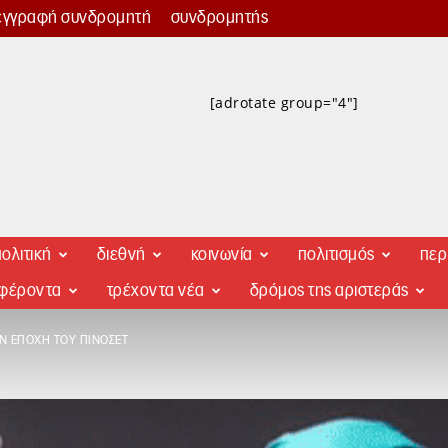
εγγραφή συνδρομητή
συνδρομητής
[adrotate group="4"]
ολιτική
διεθνή
κοινωνία
πολιτισμός
περ
αφέροντα
τρέχοντα νέα
δρόμος της αριστεράς
Ν ΕΠΟΧΉ ΤΟΥ ΠΙΝΟΣΈΤ