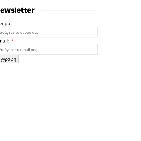
ewsletter
νομα:
mail:
*
Εγγραφή