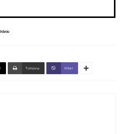
 Θάνου
l
Τυπώνω
Viber