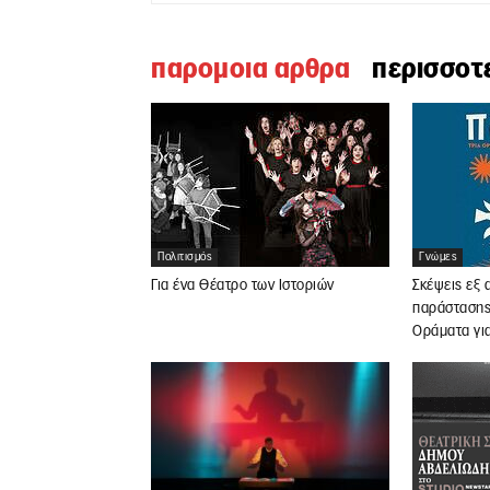
παρομοια αρθρα
περισσοτ
Πολιτισμός
Γνώμες
Για ένα Θέατρο των Ιστοριών
Σκέψεις εξ 
παράστασης
Οράματα γι