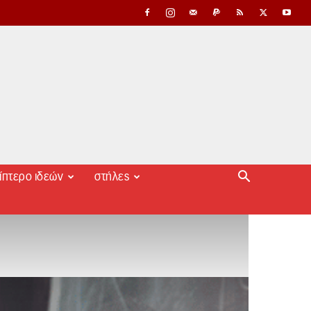
ίπτερο ιδεών
στήλες