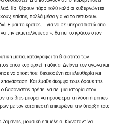
 να σκοτώσεις. Διαπιστώνουν ότι οι κυβερνήσεις
 λαό. Και ξέρουν πάρα πολύ καλά οι κυβερνώντες
χουν, επίσης, πολλά μέσα για να το πετύχουν.
δώ. Είμαι το κράτος… για να σε υπερασπιστώ από
ε να την εκμεταλλεύεσαι», θα πει το κράτος στον
δυτική ματιά, καταγράφει τη βιαιότητα των
ος όπου κυριαρχεί η αδικία. Δείχνει τον αγώνα και
ησε να αποκτήσει δικαιοσύνη και ελευθερία και
λη επανάσταση. Και έμαθε άκομψα τους όρους της
 ο βασανιστής πρέπει να πει μια ιστορία στον
ίον της βίας μπορεί να προσφέρει τη λύση ή μήπως
όρων με τον καταπιεστή επικυρώνει την ύπαρξη του;
ς Ζαμάνης, μουσική επιμέλεια: Κωνσταντίνα