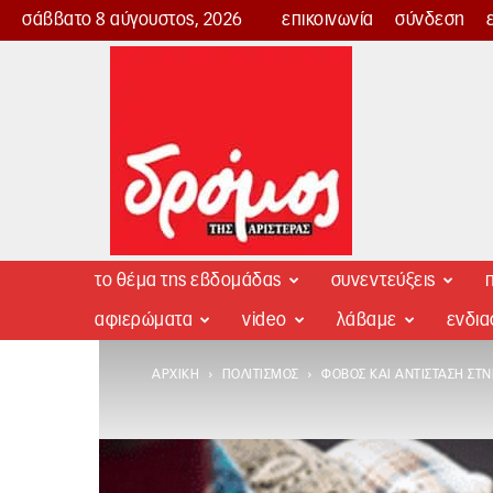
σάββατο 8 αύγουστος, 2026
επικοινωνία
σύνδεση
Δρόμος
της
Αριστεράς
το θέμα της εβδομάδας
συνεντεύξεις
π
αφιερώματα
video
λάβαμε
ενδι
ΑΡΧΙΚΉ
ΠΟΛΙΤΙΣΜΌΣ
ΦΌΒΟΣ ΚΑΙ ΑΝΤΊΣΤΑΣΗ ΣΤN