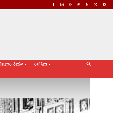
ίπτερο ιδεών
στήλες