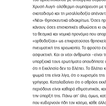
Χρυσή Αυγή· ολόθερμη συμπόρευση με τ
σκοταδισμό και τη μισαλλοδοξία απέναντ
«Νέα» Θρησκευτικά αδιακρίτως. Όσες πρ
κάνουν, όσες επισκοπικές αθωώσεις κι αν
τα θεσμικά και νομικά προνόμια που απ
«ορθοδοξίας» ως επικρατούσας θρησκείας
πνευματική της χρεωκοπία. Το φρούτο έχε
ασφυκτική. Και οι νέοι άνθρωποι –είναι 
υπαρξιακά τους ερωτήματα οπουδήποτε α
ότι η Εκκλησία δεν το βλέπει. Το βλέπει 
ψωμιά της είναι λίγα, ότι ο χωρισμός τη
γρήγορα. Καταλαβαίνει ότι ο αθρόος εκκ
περιόδους είναι καθαρά εθιμοτυπικός, κα
την ύπαρξή της. Πάνω απ’ όλα, όμως, κατα
που κυβερνούν ήδη τον κόσμο, κάθε άλλο