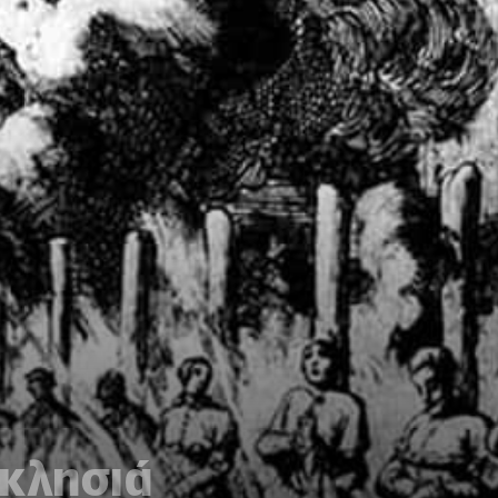
κκλησιά