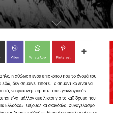
ω
Viber
WhatsApp
Pinterest
 ζήλο, η αθώωση ενός επισκόπου που το όνομά του
εδώ, δεν σημαίνει τίποτε. Το σημαντικό είναι να
οπικά, να ψυχανεμιζόμαστε τους γεωλογικούς
υποι είναι μάλλον αμείλικτοι για το καθίδρυμα που
ης Ελλάδος». Σεξουαλικά σκάνδαλα, συναγελασμοί
ια και Λαυρεντιάδηδες, θερμοί εναγκαλισμοί με τη