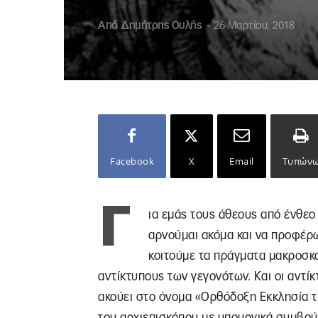
Από
Δημήτρης Ουλής
-
26 Μαρτίου, 2018
Facebook
X
Email
Τυπών
Γ
ια εμάς τους άθεους από ένθεο
αρνούμαι ακόμα και να προφέρω 
κοιτούμε τα πράγματα μακροσκ
αντίκτυπους των γεγονότων. Και οι αντίκτ
ακούει στο όνομα «Ορθόδοξη Εκκλησία τ
του αρχιεπισκόπου με υπουργικά συμβούλ