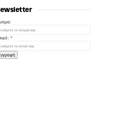
ewsletter
νομα:
mail:
*
Εγγραφή