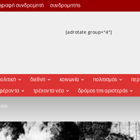
γγραφή συνδρομητή
συνδρομητής
[adrotate group="4"]
ολιτική
διεθνή
κοινωνία
πολιτισμός
περ
αφέροντα
τρέχοντα νέα
δρόμος της αριστεράς
ΗΣΙΆ