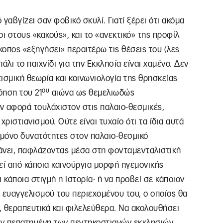
ό γαβγίζει σαν φοβικό σκυλί. Γιατί ξέρει ότι ακόμα
οι στους «κακούς», και το «ανεκτικό» της προφίλ
κοπος «εξηγήσει» περαιτέρω τις θέσεις του (λες
πάλι το παιχνίδι για την Εκκλησία είναι χαμένο. Δεν
ισμική θεωρία και κοινωνιολογία της θρησκείας
ου
όηση του 21
αιώνα ως θεμελιωδώς
ν αφορά τουλάχιστον στις παλαιο-θεσμικές,
ριστιανισμού. Ούτε είναι τυχαίο ότι τα ίδια αυτά
 μόνο δυνατότητες στον παλαιο-θεσμικό
θάνει, παφλάζοντας μέσα στη φονταμενταλιστική
ί από κάποια καινούργια μορφή ηγεμονικής
 κάποια στιγμή η Ιστορία· ή να προβεί σε κάποιον
 ευαγγελισμού του περιεχομένου του, ο οποίος θα
ά, θεραπευτικά και φιλελεύθερα. Να ακολουθήσει
ην πεπατημένη των πεντηκοστιανών εκκλησιών.