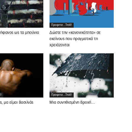
l!
Προφητε...troll!
ρήφανος ως τα μπούνια
Δώστε την «κανονικότητα» σε
εκείνους που πραγματικά τη
χρειάζονται
l!
Προφητε...troll!
ς, μα είμαι βασιλιάς
Μια συνηθισμένη βροχή…