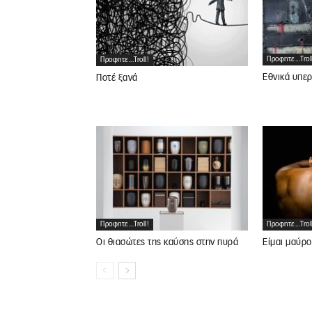
Προφητε...trol
Προφητε...troll!
Εθνικά υπε
Ποτέ ξανά
Προφητε...troll!
Προφητε...trol
Οι θιασώτες της καύσης στην πυρά
Είμαι μαύρο