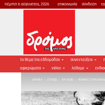
πέμπτη 6 αύγουστος, 2026
επικοινωνία
σύνδεση
ε
Δρόμος
της
Αριστεράς
το θέμα της εβδομάδας
συνεντεύξεις
π
αφιερώματα
video
λάβαμε
ενδι
ΑΡΧΙΚΉ
ΣΤΉΛΕΣ
ΕΝ ΤΈΛΕΙ
ΦΟΝΙΚΌ ΣΤΗΝ ΕΚΚΛ