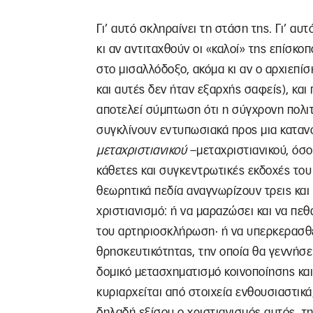
Γι’ αυτό σκληραίνει τη στάση της. Γι’ αυτ
κι αν αντιταχθούν οι «καλοί» της επίσκοπ
στο μισαλλόδοξο, ακόμα κι αν ο αρχιεπίσ
και αυτές δεν ήταν εξαρχής σαφείς), και 
αποτελεί σύμπτωση ότι η σύγχρονη πολιτ
συγκλίνουν εντυπωσιακά προς μια καταν
μεταχριστιανικού
–μεταχριστιανικού, όσο
κάθετες και συγκεντρωτικές εκδοχές του χ
θεωρητικά πεδία αναγνωρίζουν τρεις και
χριστιανισμό: ή να μαραζώσει και να πε
του αρτηριοσκλήρωση· ή να υπερκερασθε
θρησκευτικότητας, την οποία θα γεννήσει
δομικό μετασχηματισμό κοινοποίησης και
κυριαρχείται από στοιχεία ενθουσιαστικ
δηλαδή εξίσου ο χριστιανισμός αυτός, τ