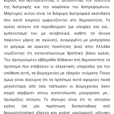
κέρδος και δευτερευόντως ή τριτευόντως την ποιότητα
της διατροφής και την ασφάλεια του διατρεφομένου.
Μάρτυρες αυτού είναι τα διάφορα διατροφικά σκάνδαλα
που κατά καιρούς εμφανίζονται στη δημοσιότητα. Το
κρέας αλόγου επί παραδείγματι (με υποψίες και για…
εμπλουτισμό του με αναβολικά, καθότι τα άλογα
παίρνουν μέρος σε αγώνες), αναμιγμένο με μοσχαρίσιο
το φάγαμε σε αρκετές ποσότητες (και) στην Ελλάδα
νομίζοντας ότι καταναλώνουμε θρεπτικό βόειο κρέας.
Την προηγούμενη εβδομάδα δόθηκαν στη δημοσιότητα τα
πρόστιμα που επέβαλαν οι ελεγκτικές υπηρεσίες για την
υπόθεση αυτή, σε βιομηχανίες με «βαριά» ονόματα. Ποιος
όμως είναι σίγουρος ότι τα πρόστιμα αυτά αφορούν ποσά
μεγαλύτερα από όσα τσέπωσαν οι βιομηχανίες όσον
καιρό σέρβιραν στους καταναλωτές μοσχαρίσιο με…
προσμίξεις αλόγου; Το σίγουρο είναι ότι το αλογίσιο
κρέας (σε μία περίπτωση διαπιστώθηκε από
δειγματοληπτικό έλεγχο και κρέας μουλαριού) «έλυσε»