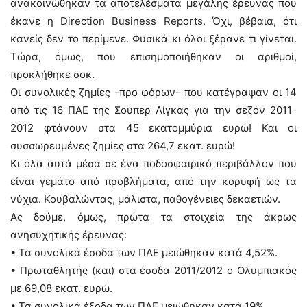
ανακοινώθηκαν τα αποτελέσματα μεγάλης έρευνας που
έκανε η Direction Business Reports. Όχι, βέβαια, ότι
κανείς δεν το περίμενε. Φυσικά κι όλοι ξέρανε τι γίνεται.
Τώρα, όμως, που επισημοποιήθηκαν οι αριθμοί,
προκλήθηκε σοκ.
Οι συνολικές ζημίες -προ φόρων- που κατέγραψαν οι 14
από τις 16 ΠΑΕ της Σούπερ Λίγκας για την σεζόν 2011-
2012 φτάνουν στα 45 εκατομμύρια ευρώ! Και οι
συσσωρευμένες ζημίες στα 264,7 εκατ. ευρώ!
Κι όλα αυτά μέσα σε ένα ποδοσφαιρικό περιβάλλον που
είναι γεμάτο από προβλήματα, από την κορυφή ως τα
νύχια. Κουβαλώντας, μάλιστα, παθογένειες δεκαετιών.
Ας δούμε, όμως, πρώτα τα στοιχεία της άκρως
ανησυχητικής έρευνας:
• Τα συνολικά έσοδα των ΠΑΕ μειώθηκαν κατά 4,52%.
• Πρωταθλητής (και) στα έσοδα 2011/2012 ο Ολυμπιακός
με 69,08 εκατ. ευρώ.
• Τα συνολικά έξοδα των ΠΑΕ μειώθηκαν κατά 19%.