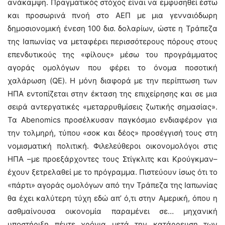
ανάκαμψη. Πραγματικός στόχος είναι να εμφυσηθεί έστω
και προσωρινά πνοή στο ΑΕΠ με μια γενναιόδωρη
δημοσιονομική ένεση 100 δισ. δολαρίων, ώστε η Τράπεζα
της Ιαπωνίας να μεταφέρει περισσότερους πόρους στους
επενδυτικούς της «φίλους» μέσω του προγράμματος
αγοράς ομολόγων που φέρει το όνομα ποσοτική
χαλάρωση (QE). Η μόνη διαφορά με την περίπτωση των
ΗΠΑ εντοπίζεται στην έκταση της επιχείρησης και σε μια
σειρά αντεργατικές «μεταρρυθμίσεις ζωτικής σημασίας».
Τα Abenomics προσέλκυσαν παγκόσμιο ενδιαφέρον για
την τολμηρή, τύπου «σοκ και δέος» προσέγγισή τους στη
νομισματική πολιτική. Φιλελεύθεροι οικονομολόγοι στις
ΗΠΑ –με προεξάρχοντες τους Στίγκλιτς και Κρούγκμαν–
έχουν ξετρελαθεί με το πρόγραμμα. Πιστεύουν ίσως ότι το
«πάρτι» αγοράς ομολόγων από την Τράπεζα της Ιαπωνίας
θα έχει καλύτερη τύχη εδώ απ’ ό,τι στην Αμερική, όπου η
ασθμαίνουσα οικονομία παραμένει σε… μηχανική
υποστήριξη πέντε χρόνια μετά την κατάρρευση των