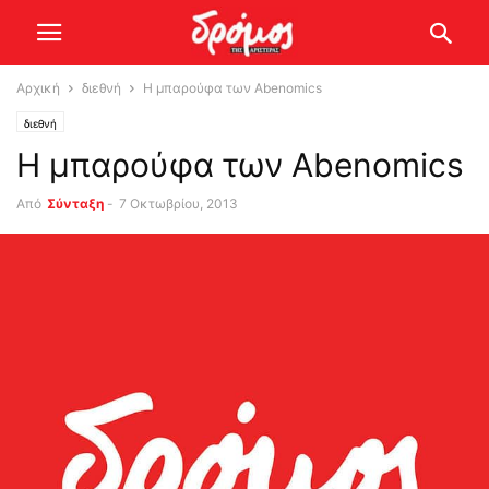
Αρχική
διεθνή
Η μπαρούφα των Abenomics
διεθνή
Η μπαρούφα των Abenomics
Από
Σύνταξη
-
7 Οκτωβρίου, 2013