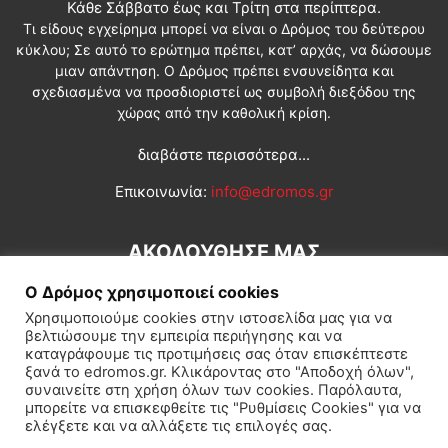
Κάθε Σάββατο έως και Τρίτη στα περίπτερα.
Τι είδους εγχείρημα μπορεί να είναι ο Δρόμος του δεύτερου
κύκλου; Σε αυτό το ερώτημα πρέπει, κατ’ αρχάς, να δώσουμε
μιαν απάντηση. Ο Δρόμος πρέπει ενσυνείδητα και
σχεδιασμένα να προσδιοριστεί ως συμβολή διεξόδου της
χώρας από την καθολική κρίση.
διαβάστε περισσότερα...
Επικοινωνία:
info@edromos.gr
ΑΚΟΛΟΥΘΗΣΕ ΜΑΣ
Ο Δρόμος χρησιμοποιεί cookies
Χρησιμοποιούμε cookies στην ιστοσελίδα μας για να
βελτιώσουμε την εμπειρία περιήγησης και να
καταγράφουμε τις προτιμήσεις σας όταν επισκέπτεστε
ξανά το edromos.gr. Κλικάροντας στο "Αποδοχή όλων",
συναινείτε στη χρήση όλων των cookies. Παρόλαυτα,
Εγγραφή συνδρομητή
Πολιτική
Διεθνή
Κοινωνία
μπορείτε να επισκεφθείτε τις "Ρυθμίσεις Cookies" για να
ελέγξετε και να αλλάξετε τις επιλογές σας.
Πολιτισμός
Αφιερώματα