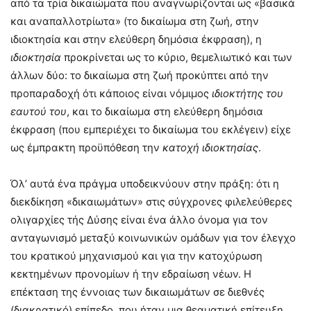
από τα τρία δικαιώματα που αναγνωρίζονται ως «βασικά
και αναπαλλοτρίωτα» (το δικαίωμα στη ζωή, στην
ιδιοκτησία και στην ελεύθερη δημόσια έκφραση), η
ιδιοκτησία
προκρίνεται ως το κύριο, θεμελιωτικό και των
άλλων δύο: το δικαίωμα στη ζωή προκύπτει από την
προπαραδοχή ότι κάποιος είναι νόμιμος
ιδιοκτήτης του
εαυτού του
, και το δικαίωμα στη ελεύθερη δημόσια
έκφραση (που εμπεριέχει το δικαίωμα του εκλέγειν) είχε
ως έμπρακτη προϋπόθεση την
κατοχή ιδιοκτησίας
.
Όλ’ αυτά ένα πράγμα υποδεικνύουν στην πράξη: ότι η
διεκδίκηση «δικαιωμάτων» στις σύγχρονες φιλελεύθερες
ολιγαρχίες τής Δύσης είναι ένα άλλο όνομα για τον
ανταγωνισμό μεταξύ κοινωνικών ομάδων για τον έλεγχο
του κρατικού μηχανισμού και για την κατοχύρωση
κεκτημένων προνομίων ή την εδραίωση νέων. Η
επέκταση της έννοιας των δικαιωμάτων σε διεθνές
(διακρατικό) επίπεδο, που ήταν μια θεαματική επίτευξη