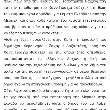
πολύ πριν από την έλευση του τοποτηρητή Ράιχενμπαχ
και την τοποθέτηση του Χάνς Γιόαχιμ Φούχτελ στη θέση
του «υφυπουργού αρμόδιου για θέματα Ελλάδας» από την
Μέρκελ. Και όπως κάθε κατοχή έτσι κι αυτή έχει εκείνους
που βρίσκονται πάντα πρόθυμοι να μας πείσουν για τις
καλές προθέσεις των κατακτητών.
Αίσθηση έχει προκαλέσει στην Κρήτη η επιστολή του
δημάρχου Χερσονήσου, Ζαχαρία Δοξαστάκη, προς τον
Χανς Γιόαχιμ Φούχτελ, με την οποία ζητά απευθείας,
παρακάμπτοντας τις ελληνικές Αρχές, τη δική του
βοήθεια για την εξασφάλιση κονδυλίων για το δήμο του
αλλά και την παροχή «τεχνογνωσίας» σε σειρά θεμάτων
που, υποτίθεται, πως οι σύγχρονοι μεγάλοι καλλικρατικοί
δήμοι έχουν τη στοιχειώδη υποδομή για να προωθήσουν.
Ούτε λίγο-ούτε πολύ, ο δήμαρχος ζητά (στα ελληνικά και
τα γερμανικά) από τον τοποτηρητή της Μέρκελ στην
Ελλάδα να μεσολαβήσει ώστε ο δήμος του να λάβει
στήριξη και τεχνογνωσία από δήμους και ιδρύματα