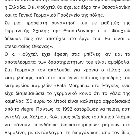
η Ελλάδα. Ο κ. Φούχτελ θα έχει ως έδρα την Θεσσαλονίκη
και το Γενικό Γερμανικό Προξενείο της πόλης.
Σε μια πρόσφατη συνάντησή του με μαθητές της
Γερμανικής Σχολής της Θεσσαλονίκης ο κ. Φούχτελ
δήλωσε πως αν αποτύχει στο έργο του, θα είναι ο
«τελευταίος Όθωνας».
Ο κ. Φούχτελ έχει έφεση στις μπίζνες, αν και τα
αποτελέσματα των δραστηριοτήτων του είναι αμφίβολα.
Στη Γερμανία τον ακολουθεί για χρόνια ο τίτλος του
«καμηλιέρη», από τότε που έγινε επίτιμος πρόεδρος του
εκτροφείου καμηλών «Fata Morgana» στο Έτιγκεν, ενώ
είχε διαβεβαιώσει το γερμανικό κοινό ότι το γάλα της
καμήλας (50 ευρώ το λίτρο) είναι καλύτερο αφροδισιακό
από το viagra. Πάντως, το 1992 κατόρθωσε να πείσει, κατ’
εντολή του Χέλμουτ Κολ, τους σεΐχηδες του Αμπού Ντάμπι
να κάνουν επενδύσεις δισεκατομμυρίων μάρκων στο
Βερολίνο, με αντάλλαγμα, τη διοργάνωση, από τον ίδιο,