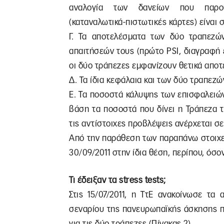
αναλογία των δανείων που παρου
(καταναλωτικά-πιστωτικές κάρτες) είναι 
Γ. Τα αποτελέσματα των δύο τραπεζ
απαιτήσεών τους (πρώτο PSI, διαγραφή
οι δύο τράπεζες εμφανίζουν θετικά απο
Δ. Τα ίδια κεφάλαια και των δύο τραπεζών
Ε. Τα ποσοστά κάλυψης των επισφαλειώ
βάση τα ποσοστά που δίνει η Τράπεζα τ
τις αντίστοιχες προβλέψεις ανέρχεται σε
Από την παράθεση των παραπάνω στοιχεί
30/09/2011 στην ίδια θέση, περίπου, όσ
Τι έδειξαν τα
stress
tests;
Στις 15/07/2011, η ΤτΕ ανακοίνωσε τ
σεναρίου της πανευρωπαϊκής άσκησης π
για τις δύο τράπεζες (Πίνακας 2).