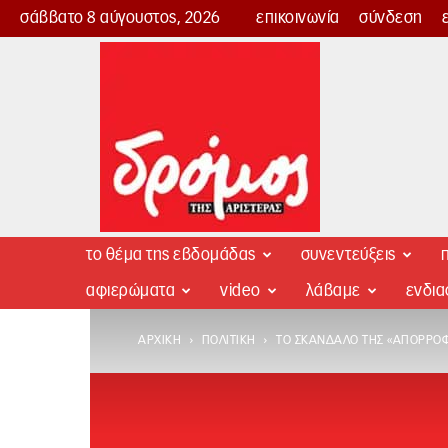
σάββατο 8 αύγουστος, 2026
επικοινωνία
σύνδεση
Δρόμος
της
Αριστεράς
το θέμα της εβδομάδας
συνεντεύξεις
π
αφιερώματα
video
λάβαμε
ενδι
ΑΡΧΙΚΉ
ΠΟΛΙΤΙΚΉ
TO ΣΚΆΝΔΑΛΟ ΤΗΣ «ΑΠΟΡΡΌΦΗ