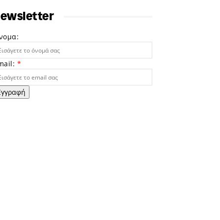
ewsletter
νομα:
mail:
*
Εγγραφή