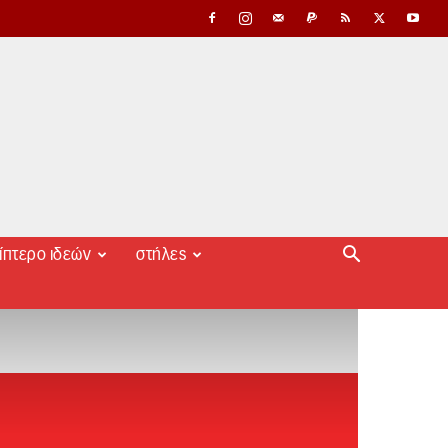
ίπτερο ιδεών
στήλες