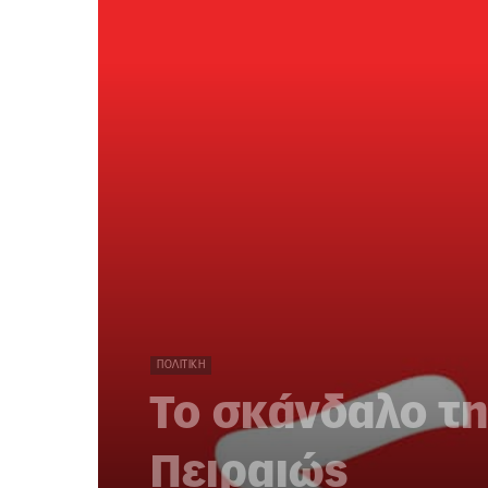
ΠΟΛΙΤΙΚΉ
To σκάνδαλο τ
Πειραιώς