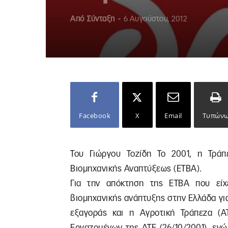
Από
Σύνταξη
-
6 Αυγούστου, 2012
Facebook
X
Email
Τυπών
Του Γιώργου Τοζίδη Το 2001, η Τράπ
Βιομηχανικής Αναπτύξεως (ΕΤΒΑ).
Για την απόκτηση της ΕΤΒΑ που εί
βιομηχανικής ανάπτυξης στην Ελλάδα γι
εξαγοράς και η Αγροτική Τράπεζα (Α
Εργαζομένων της ΑΤΕ (26/10/2001), εν