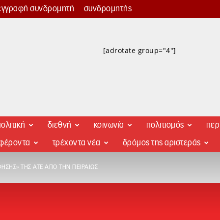
εγγραφή συνδρομητή
συνδρομητής
[adrotate group="4"]
ολιτική
διεθνή
κοινωνία
πολιτισμός
περ
αφέροντα
τρέχοντα νέα
δρόμος της αριστεράς
ΣΗΣ» ΤΗΣ ΑΤΕ ΑΠΌ ΤΗΝ ΠΕΙΡΑΙΏΣ