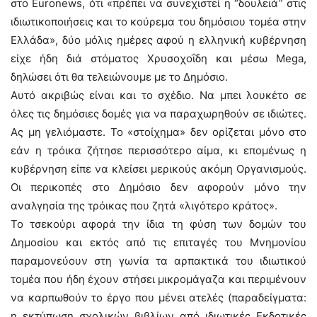
στο Euronews, ότι «πρέπει να συνεχιστεί η “δουλειά” στις
ιδιωτικοποιήσεις και το κούρεμα του δημόσιου τομέα στην
Ελλάδα», δύο μόλις ημέρες αφού η ελληνική κυβέρνηση
είχε ήδη διά στόματος Χρυσοχοΐδη και μέσω Mega,
δηλώσει ότι θα τελειώνουμε με το Δημόσιο.
Αυτό ακριβώς είναι και το σχέδιο. Να μπει λουκέτο σε
όλες τις δημόσιες δομές για να παραχωρηθούν σε ιδιώτες.
Ας μη γελιόμαστε. Το «στοίχημα» δεν ορίζεται μόνο στο
εάν η τρόικα ζήτησε περισσότερο αίμα, κι επομένως η
κυβέρνηση είπε να κλείσει μερικούς ακόμη Οργανισμούς.
Οι περικοπές στο Δημόσιο δεν αφορούν μόνο την
αναλγησία της τρόικας που ζητά «λιγότερο κράτος».
Το τσεκούρι αφορά την ίδια τη φύση των δομών του
Δημοσίου και εκτός από τις επιταγές του Μνημονίου
παραμονεύουν στη γωνία τα αρπακτικά του ιδιωτικού
τομέα που ήδη έχουν στήσει μικρομάγαζα και περιμένουν
να καρπωθούν το έργο που μένει ατελές (παραδείγματα:
η εκτύπωση σχολικών βιβλίων από ιδιωτικές Εκδοτικές