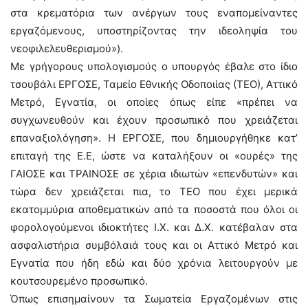
στα κρεματόρια των ανέργων τους εναπομείναντες
εργαζόμενους, υποστηρίζοντας την ιδεοληψία του
νεοφιλελευθερισμού»).
Με γρήγορους υπολογισμούς ο υπουργός έβαλε στο ίδιο
τσουβάλι ΕΡΓΟΣΕ, Ταμείο Εθνικής Οδοποιίας (ΤΕΟ), Αττικό
Μετρό, Εγνατία, οι οποίες όπως είπε «πρέπει να
συγχωνευθούν και έχουν προσωπικό που χρειάζεται
επαναξιολόγηση». Η ΕΡΓΟΣΕ, που δημιουργήθηκε κατ’
επιταγή της Ε.Ε, ώστε να καταλήξουν οι «ουρές» της
ΓΑΙΟΣΕ και ΤΡΑΙΝΟΣΕ σε χέρια ιδιωτών «επενδυτών» και
τώρα δεν χρειάζεται πια, το ΤΕΟ που έχει μερικά
εκατομμύρια αποθεματικών από τα ποσοστά που όλοι οι
φορολογούμενοι ιδιοκτήτες Ι.Χ. και Δ.Χ. κατέβαλαν στα
ασφαλιστήρια συμβόλαιά τους και οι Αττικό Μετρό και
Εγνατία που ήδη εδώ και δύο χρόνια λειτουργούν με
κουτσουρεμένο προσωπικό.
Όπως επισημαίνουν τα Σωματεία Εργαζομένων στις