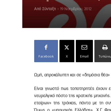
Από
Σύνταξη
-
19 Νοεμβρίου, 2012
Facebook
X
Email
Τυπών
Ωμή, απροκάλυπτη και σε «δημόσια θέα» 
Είναι γνωστό πως τοποτηρητές έχουν ε
νευραλγικό πόστο της κρατικής μηχανής
εταίρων» της τρόικας, πάντα με τη σ
Όμως ο «υπουργός Ελλάδας», Χ.Γ. Φο