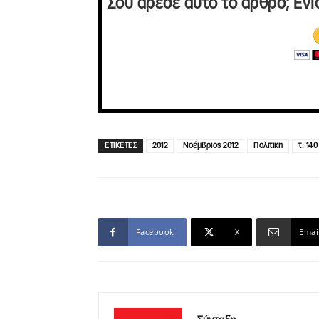
Σου άρεσε αυτό το άρθρο; Ενί
ΕΤΙΚΕΤΕΣ
2012
Νοέμβριος 2012
Πολιτικη
τ. 140
Facebook
X
Emai