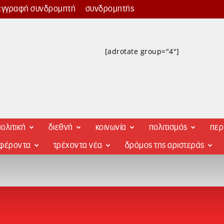
εγγραφή συνδρομητή
συνδρομητής
[adrotate group="4"]
ολιτική
διεθνή
κοινωνία
πολιτισμός
περ
αφέροντα
τρέχοντα νέα
δρόμος της αριστεράς