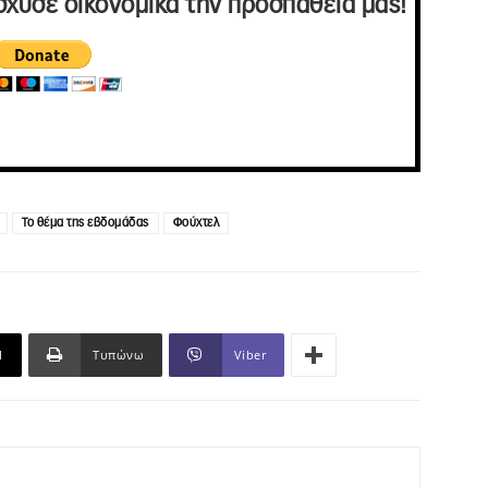
σχυσε οικονομικά την προσπάθειά μας!
Το θέμα της εβδομάδας
Φούχτελ
l
Τυπώνω
Viber