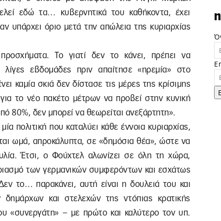
ελεί εδώ τα… κυβερνητικά του καθήκοντα, έχει
n
 αν υπάρχει όριο μετά την απώλεια της κυριαρχίας
Ό
ροσχήματα. Το γιατί δεν το κάνει, πρέπει να
E
ς λίγες εβδομάδες πριν απαίτησε «ηρεμία» στο
νει καμία σκιά δεν δίστασε τις μέρες της κρίσιμης
για το νέο πακέτο μέτρων να προβεί στην κυνική
πό 80%, δεν μπορεί να θεωρείται ανεξάρτητη».
μία πολιτική που καταλύει κάθε έννοια κυριαρχίας,
ται ωμά, απροκάλυπτα, σε «δημόσια θέα», ώστε να
λία. Έτσι, ο Φούχτελ αλωνίζει σε όλη τη χώρα,
γαριασμό των γερμανικών συμφερόντων και εσχάτως
εν το… παρακάνει, αυτή είναι η δουλειά του και
 δημάρχων και στελεχών της ντόπιας κρατικής
υ «συνεργάτη» – με πρώτο και καλύτερο τον υπ.