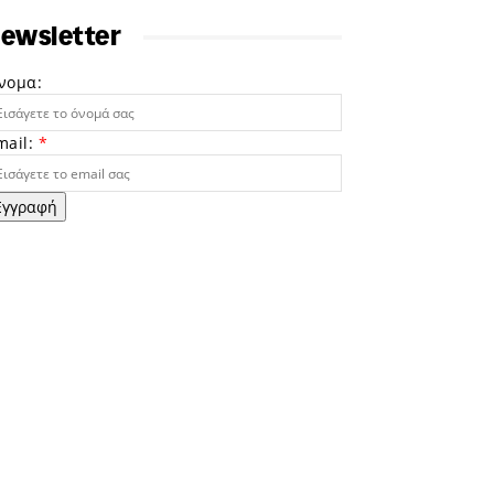
ewsletter
νομα:
mail:
*
Εγγραφή