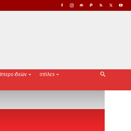
ίπτερο ιδεών
στήλες