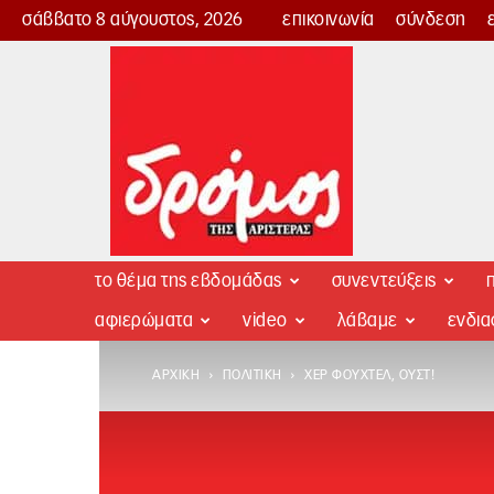
σάββατο 8 αύγουστος, 2026
επικοινωνία
σύνδεση
Δρόμος
της
Αριστεράς
το θέμα της εβδομάδας
συνεντεύξεις
π
αφιερώματα
video
λάβαμε
ενδι
ΑΡΧΙΚΉ
ΠΟΛΙΤΙΚΉ
ΧΕΡ ΦΟΎΧΤΕΛ, ΟΥΣΤ!