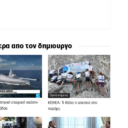
ερα απο τον δημιουργο
Προτεινόμενα
τηγική εταιρική σχέση»
ΚΕΘΕΑ: Τι θέλει η αλεπού στο
λάδας
παζάρι;