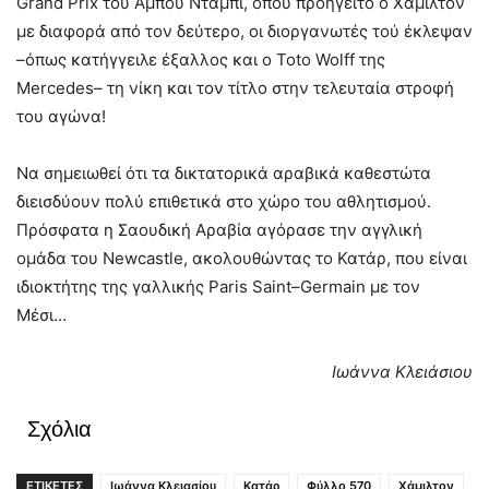
Grand
Prix
του Άμπου Ντάμπι, όπου προηγείτο ο Χάμιλτον
με διαφορά από τον δεύτερο, οι διοργανωτές τού έκλεψαν
–όπως κατήγγειλε έξαλλος και ο
Toto
Wolff
της
Mercedes
– τη νίκη και τον τίτλο στην τελευταία στροφή
του αγώνα!
Να σημειωθεί ότι τα δικτατορικά αραβικά καθεστώτα
διεισδύουν πολύ επιθετικά στο χώρο του αθλητισμού.
Πρόσφατα η Σαουδική Αραβία αγόρασε την αγγλική
ομάδα του
Newcastle
, ακολουθώντας το Κατάρ, που είναι
ιδιοκτήτης της γαλλικής
Paris
Saint
–
Germain
με τον
Μέσι…
Ιωάννα Κλειάσιου
Σχόλια
ΕΤΙΚΕΤΕΣ
Ιωάννα Κλειασίου
Κατάρ
Φύλλο 570
Χάμιλτον