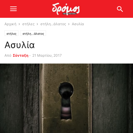
Αρχική
στήλες
στήλη...άλατος
Ασυλία
στήλες
στήλη...άλατος
Ασυλία
Από
Σύνταξη
-
21 Μαρτίου, 2017