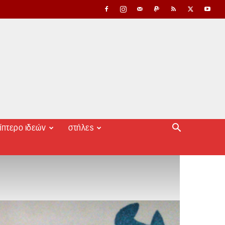
ίπτερο ιδεών
στήλες