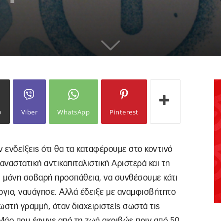
ω
Viber
WhatsApp
Pinterest
ενδείξεις ότι θα τα καταφέρουμε στο κοντινό
ναστατική αντικαπιταλιστική Αριστερά και τη
 μόνη σοβαρή προσπάθεια, να συνθέσουμε κάτι
ύργιο, ναυάγησε. Αλλά έδειξε με αναμφισβήτητο
σωστή γραμμή, όταν διαχειριστείς σωστά τις
 Μάο που έφυγε από τη ζωή ακριβώς πριν από 50