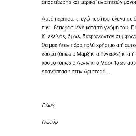
αποστέωσης και μερικοί αναζητούν μονο
Αυτά περίπου, κι εγώ περίπου, έλεγα σε 
την –ξεπερασμένη κατά τη γνώμη του- Πο
Κι εκείνος, όμως, διαφωνώντας συμφων
θα μας ήταν πάρα πολύ χρήσιμο απ’ αυτ
κόσμο (όπως ο Μαρξ κι ο Ένγκελς) κι απ’
κόσμο (όπως ο Λένιν κι ο Μάο). Ίσως αυτό 
επανάσταση στην Αριστερά…
Ρέων,
Γκαούρ