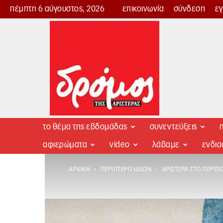
πέμπτη 6 αύγουστος, 2026
επικοινωνία
σύνδεση
ε
Δρόμος
της
Αριστεράς
το θέμα της εβδομάδας
συνεντεύξεις
π
αφιερώματα
video
λάβαμε
ενδι
ΑΡΧΙΚΉ
ΠΕΡΊΠΤΕΡΟ ΙΔΕΏΝ
ΑΡΙΣΤΕΡΆ ΣΤΟ ΠΕΡΊΠ