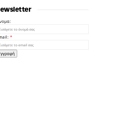
ewsletter
νομα:
mail:
*
Εγγραφή