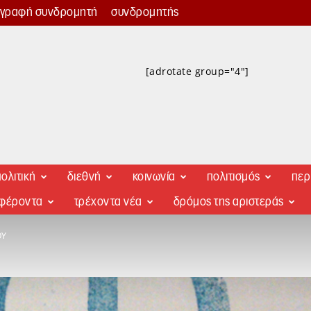
γγραφή συνδρομητή
συνδρομητής
[adrotate group="4"]
ολιτική
διεθνή
κοινωνία
πολιτισμός
περ
αφέροντα
τρέχοντα νέα
δρόμος της αριστεράς
ΟΥ