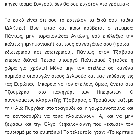
πήγες τέρμα Συγγρού, δεν θα σου ερχόταν «το γράμμα»;
Το κακό είναι ότι σου το έστειλαν τα δικά σου παιδιά
(ΔΑΚίτες). Βρε, μπας και πίσω κρύβεται ο επίτιμος;
Πάντως, μην παραπονιέσαι Αντώνη, εσύ επέλεξες την
πολιτική (μνημονιακή) και τους συνεργάτες σου (τρόικα –
εξωτερικού και εσωτερικού). Πάντως, στον Τζαβάρα
έπεσες διάνα! Τέτοιο υπουργό Πολιτισμού ζητούσε η
χώρα για χρόνια! Μόνο μην τον στείλεις σε κανένα
συμπόσιο υπουργών στους Δελφούς και μας εκθέσεις εις
τας Ευρώπας! Μπορείς να τον στείλεις, όμως, άνετα στα
Τζουμέρκα, στο πανηγύρι των Ηπειρωτών. Ο
συνονόματος κλαριντζής Τζαβάρας, ο Τρομάρας μαζί με
τη Φιλιώ Πυργάκη στο τραγούδι και η γουρουνοπούλα και
το κοντοσούβλι να τους πλαισιώνουν! Α, και να μην
ξεχάσω και την Όλγα Κεφαλογιάννη που «έσωσε» τον
τουρισμό με τα συμπόσια! Το τελευταίο ήταν: «Το κρητικό