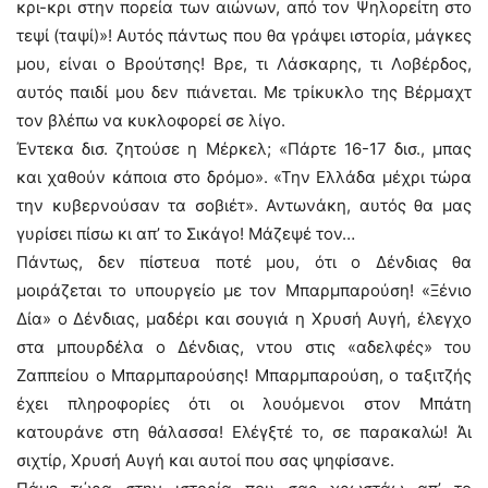
κρι-κρι στην πορεία των αιώνων, από τον Ψηλορείτη στο
τεψί (ταψί)»! Αυτός πάντως που θα γράψει ιστορία, μάγκες
μου, είναι ο Βρούτσης! Βρε, τι Λάσκαρης, τι Λοβέρδος,
αυτός παιδί μου δεν πιάνεται. Με τρίκυκλο της Βέρμαχτ
τον βλέπω να κυκλοφορεί σε λίγο.
Έντεκα δισ. ζητούσε η Μέρκελ; «Πάρτε 16-17 δισ., μπας
και χαθούν κάποια στο δρόμο». «Την Ελλάδα μέχρι τώρα
την κυβερνούσαν τα σοβιέτ». Αντωνάκη, αυτός θα μας
γυρίσει πίσω κι απ’ το Σικάγο! Μάζεψέ τον…
Πάντως, δεν πίστευα ποτέ μου, ότι ο Δένδιας θα
μοιράζεται το υπουργείο με τον Μπαρμπαρούση! «Ξένιο
Δία» ο Δένδιας, μαδέρι και σουγιά η Χρυσή Αυγή, έλεγχο
στα μπουρδέλα ο Δένδιας, ντου στις «αδελφές» του
Ζαππείου ο Μπαρμπαρούσης! Μπαρμπαρούση, ο ταξιτζής
έχει πληροφορίες ότι οι λουόμενοι στον Μπάτη
κατουράνε στη θάλασσα! Ελέγξτέ το, σε παρακαλώ! Άι
σιχτίρ, Χρυσή Αυγή και αυτοί που σας ψηφίσανε.