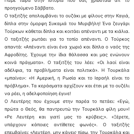
Πάμε τώρα στην ιστορία που σας χρωστάω απ’ το
προηγούμενο Σάββατο.
Ο ταξιτζής απολαμβάνει το ουζάκι με φίλους στην Καγιά,
δίπλα στην όμορφη Συκαμιά του Μυριβήλη! Ένα ζευγάρι
Τούρκων κάθεται δίπλα και κοιτάει απέναντι με τα κιάλια.
Ο ταξιτζής ρωτάει για το τοπίο απέναντι. Ο Τούρκος
απαντά: «Απέναντι είναι ένα χωριό και δίπλα ο ναός της
Αφροδίτης. Έχουμε την ίδια θάλασσα και μας ενώνουν
κοινά πράγματα». Ο ταξιτζής του λέει: «Οι λαοί είναι
αδέλφια, τα προβλήματα είναι πολιτικά». Η Τουρκάλα
«μπαίνει»: «Η Αμερική, η Ρωσία και το Ισραήλ είναι το
πρόβλημα». Τα κεράσματα αρχίζουν και έτσι με το ουζέλι
να ρέει, η αδελφοποίηση έγινε!
Ο Λευτέρης που έχουμε στην παρέα το πετάει: «Εγώ,
πρώτα ο Θεός, θα παντρευτώ την Τουρκάλα φίλη μου»!
«Ρε Λευτέρη και γιατί μας το κρύβεις;». «Ξέρετε,
υπάρχουν κάποιες αντίθετες φωνές». Ο ταξιτζής
επεμβαίνει: «Λευτέρη, μην κάνεις πίσω, την Τουρκάλα και