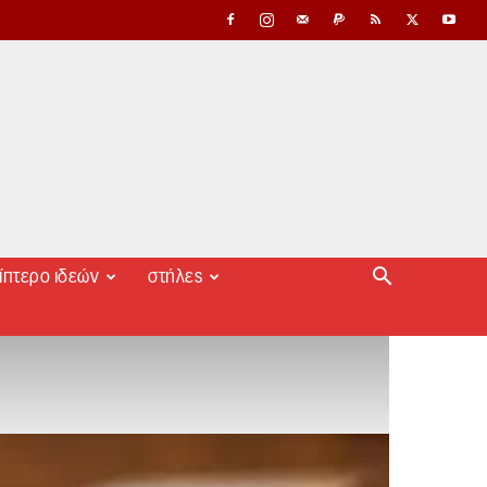
ίπτερο ιδεών
στήλες