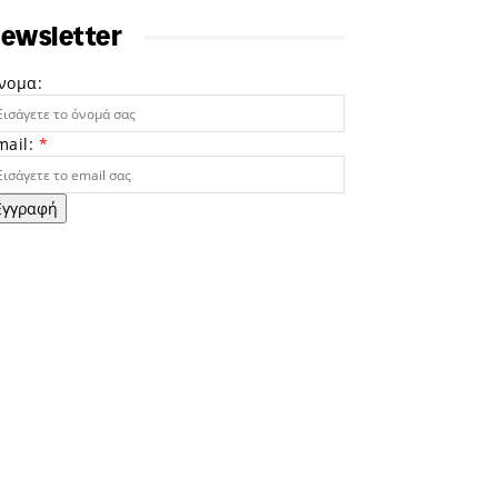
ewsletter
νομα:
mail:
*
Εγγραφή