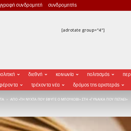
γγραφή συνδρομητή
συνδρομητής
[adrotate group="4"]
ολιτική
διεθνή
κοινωνία
πολιτισμός
περ
αφέροντα
τρέχοντα νέα
δρόμος της αριστεράς
ΤΑ
ΑΠΌ «ΤΗ ΝΎΧΤΑ ΠΟΥ ΈΦΥΓΕ Ο ΜΠΟΎΚΟΒΙ» ΣΤΗ «ΓΥΝΑΊΚΑ ΠΟΥ ΠΕΤΆΕΙ»