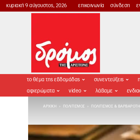
κυριακή 9 αύγουστος, 2026
επικοινωνία
σύνδεση
ε
Δρόμος
της
Αριστεράς
το θέμα της εβδομάδας
συνεντεύξεις
π
αφιερώματα
video
λάβαμε
ενδι
ΑΡΧΙΚΉ
ΠΟΛΙΤΙΣΜΌΣ
ΠΟΛΙΤΙΣΜΌΣ & ΒΑΡΒΑΡΌΤΗ