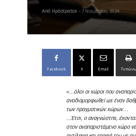
Από
Ηρόστρατος
-
7 Νοεμβρίου, 2024
Facebook
X
Email
Τυπών
«…όλοι οι χώροι που αναπαρίσ
αναδιαμορφωθεί ως έναν βαθμό
των πραγματικών χώρων…
…Έτσι, ο αναγνώστης, έχοντας
στον αναπαριστάμενο χώρο νέ
αντίληψη και επαφή του με α