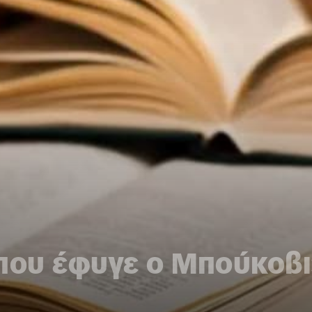
που έφυγε ο Μπούκοβι