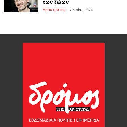
των ζώων
Ηρόστρατος
-
7 Μαΐου, 2026