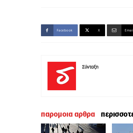
Facebook
X
Emai
Σύνταξη
παρομοια αρθρα
περισσοτ