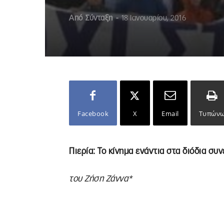
Από
Σύνταξη
-
18 Ιανουαρίου, 2016
Facebook
X
Email
Τυπών
Πιερία: Το κίνημα ενάντια στα διόδια συν
του Ζήση Ζάννα*