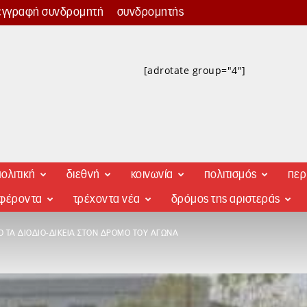
εγγραφή συνδρομητή
συνδρομητής
[adrotate group="4"]
ολιτική
διεθνή
κοινωνία
πολιτισμός
περ
αφέροντα
τρέχοντα νέα
δρόμος της αριστεράς
Ό ΤΑ ΔΙΟΔΙΟ-ΔΙΚΕΊΑ ΣΤΟΝ ΔΡΌΜΟ ΤΟΥ ΑΓΏΝΑ