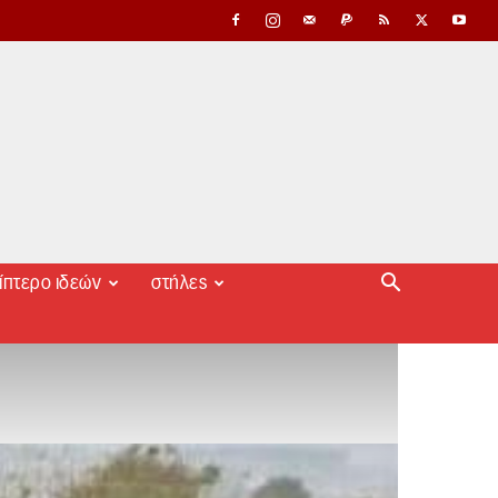
ίπτερο ιδεών
στήλες