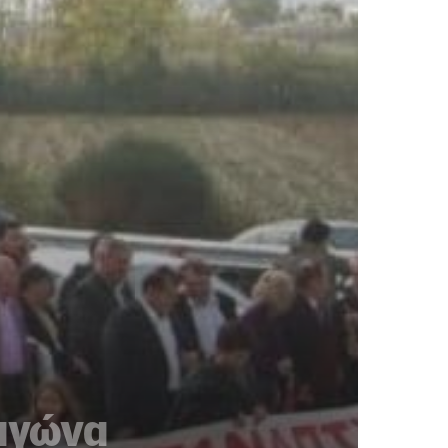
 αγώνα