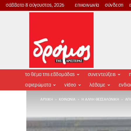
σάββατο 8 αύγουστος, 2026
επικοινωνία
σύνδεση
Δρόμος
της
Αριστεράς
το θέμα της εβδομάδας
συνεντεύξεις
π
αφιερώματα
video
λάβαμε
ενδι
ΑΡΧΙΚΉ
ΚΟΙΝΩΝΊΑ
Η ΆΛΛΗ ΘΕΣΣΑΛΟΝΊΚΗ
ΑΠ