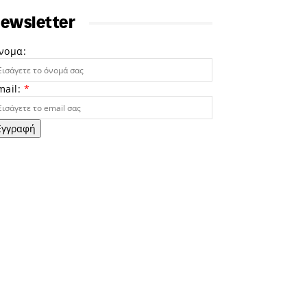
ewsletter
νομα:
mail:
*
Εγγραφή