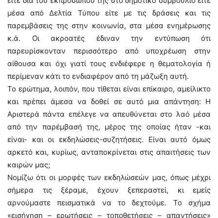
είτε διά του εκπροσώπου της στο δημοτικό συμβούλιο είτε
μέσα από Δελτία Τύπου είτε με τις δράσεις και τις
παρεμβάσεις της στην κοινωνία, στα μέσα ενημέρωσης
κ.ά. Οι ακροατές έδιναν την εντύπωση ότι
παρευρίσκονταν περισσότερο από υποχρέωση στην
αίθουσα και όχι γιατί τους ενδιέφερε η θεματολογία ή
περίμεναν κάτι το ενδιαφέρον από τη μάζωξη αυτή.
Το ερώτημα, λοιπόν, που τίθεται είναι επίκαιρο, αμείλικτο
και πρέπει άμεσα να δοθεί σε αυτό μια απάντηση: Η
Αριστερά πάντα επέλεγε να απευθύνεται στο λαό μέσα
από την παρέμβασή της, μέρος της οποίας ήταν -και
είναι- και οι εκδηλώσεις-συζητήσεις. Είναι αυτό όμως
αρκετό και, κυρίως, ανταποκρίνεται στις απαιτήσεις των
καιρών μας;
Νομίζω ότι οι μορφές των εκδηλώσεών μας, όπως μέχρι
σήμερα τις ξέραμε, έχουν ξεπεραστεί, κι εμείς
αρνούμαστε πεισματικά να το δεχτούμε. Το σχήμα
«εισήγηση – ερωτήσεις – τοποθετήσεις – απαντήσεις»