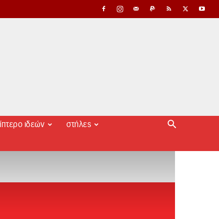
ίπτερο ιδεών
στήλες