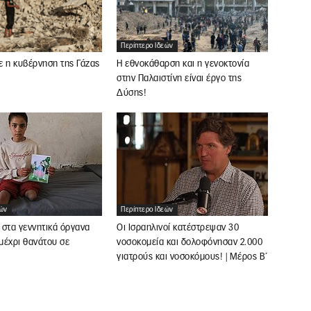
Περίπτερο Ιδεών
ε η κυβέρνηση της Γάζας
Η εθνοκάθαρση και η γενοκτονία
στην Παλαιστίνη είναι έργο της
Δύσης!
εών
Περίπτερο Ιδεών
 στα γεννητικά όργανα
Οι Ισραηλινοί κατέστρεψαν 30
 μέχρι θανάτου σε
νοσοκομεία και δολοφόνησαν 2.000
γιατρούς και νοσοκόμους! | Μέρος Β΄