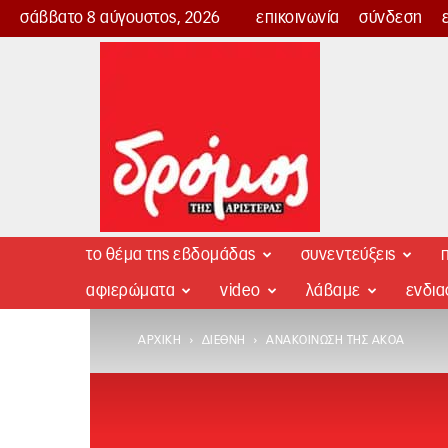
σάββατο 8 αύγουστος, 2026
επικοινωνία
σύνδεση
Δρόμος
της
Αριστεράς
το θέμα της εβδομάδας
συνεντεύξεις
π
αφιερώματα
video
λάβαμε
ενδι
ΑΡΧΙΚΉ
ΔΙΕΘΝΉ
ΑΝΑΚΟΊΝΩΣΗ ΤΗΣ ΑΚΟΑ