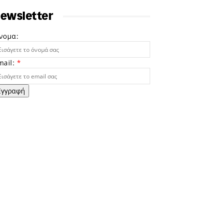
ewsletter
νομα:
mail:
*
Εγγραφή