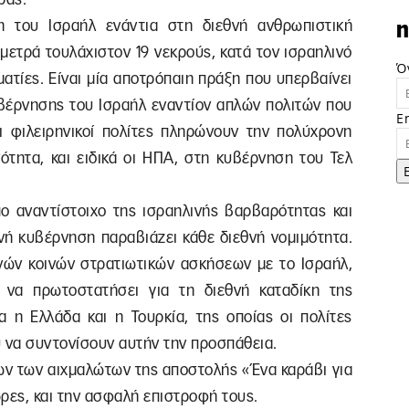
η του Ισραήλ ενάντια στη διεθνή ανθρωπιστική
n
μετρά τουλάχιστον 19 νεκρούς, κατά τον ισραηλινό
Ό
ατίες. Είναι μία αποτρόπαιη πράξη που υπερβαίνει
υβέρνησης του Ισραήλ εναντίον απλών πολιτών που
E
Οι φιλειρηνικοί πολίτες πληρώνουν την πολύχρονη
νότητα, και ειδικά οι ΗΠΑ, στη κυβέρνηση του Τελ
ο αναντίστοιχο της ισραηλινής βαρβαρότητας και
ινή κυβέρνηση παραβιάζει κάθε διεθνή νομιμότητα.
ινών κοινών στρατιωτικών ασκήσεων με το Ισραήλ,
 να πρωτοστατήσει για τη διεθνή καταδίκη της
ρα η Ελλάδα και η Τουρκία, της οποίας οι πολίτες
ύ να συντονίσουν αυτήν την προσπάθεια.
ν των αιχμαλώτων της αποστολής «Ένα καράβι για
ρες, και την ασφαλή επιστροφή τους.