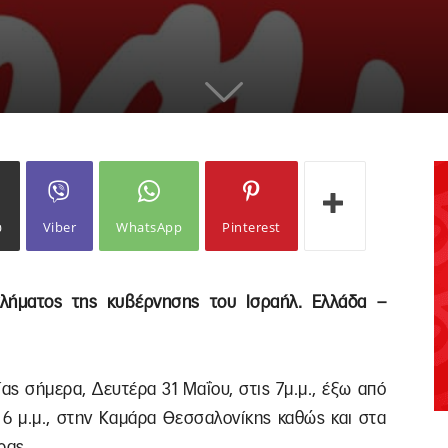
ω
Viber
WhatsApp
Pinterest
λήματος της κυβέρνησης του Ισραήλ. Ελλάδα –
ας σήμερα, Δευτέρα 31 Μαΐου, στις 7μ.μ., έξω από
 6 μ.μ., στην Καμάρα Θεσσαλονίκης καθώς και στα
ρας.