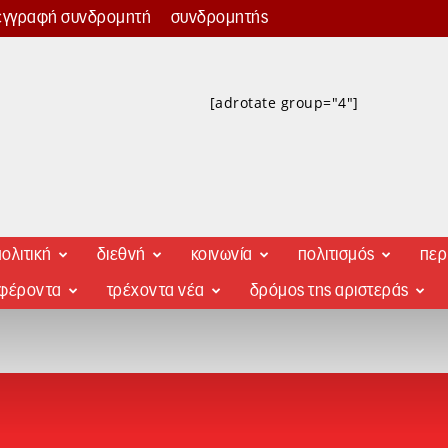
εγγραφή συνδρομητή
συνδρομητής
[adrotate group="4"]
ολιτική
διεθνή
κοινωνία
πολιτισμός
περ
αφέροντα
τρέχοντα νέα
δρόμος της αριστεράς