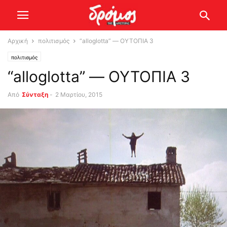
Αρχική
πολιτισμός
“alloglotta” — ΟΥΤΟΠΙΑ 3
πολιτισμός
“alloglotta” — ΟΥΤΟΠΙΑ 3
Από
Σύνταξη
-
2 Μαρτίου, 2015