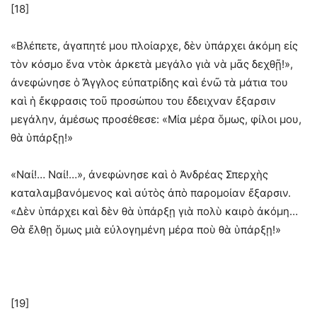
[18]
«Βλέπετε, ἀγαπητέ μου πλοίαρχε, δὲν ὑπάρχει ἀκόμη εἰς
τὸν κόσμο ἕνα ντὸκ ἀρκετὰ μεγάλο γιὰ νὰ μᾶς δεχθῇ!»,
ἀνεφώνησε ὁ Ἄγγλος εὐπατρίδης καὶ ἐνῶ τὰ μάτια του
καὶ ἡ ἔκφρασις τοῦ προσώπου του ἔδειχναν ἔξαρσιν
μεγάλην, ἀμέσως προσέθεσε: «Μία μέρα ὅμως, φίλοι μου,
θὰ ὑπάρξῃ!»
«Ναί!… Ναί!…», ἀνεφώνησε καὶ ὁ Ἀνδρέας Σπερχὴς
καταλαμβανόμενος καὶ αὐτὸς ἀπὸ παρομοίαν ἔξαρσιν.
«Δὲν ὑπάρχει καὶ δὲν θὰ ὑπάρξῃ γιὰ πολὺ καιρὸ ἀκόμη…
Θὰ ἔλθῃ ὅμως μιὰ εὐλογημένη μέρα ποὺ θὰ ὑπάρξῃ!»
[19]