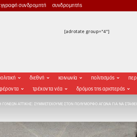
εγγραφή συνδρομητή
συνδρομητής
[adrotate group="4"]
ολιτική
διεθνή
κοινωνία
πολιτισμός
περ
αφέροντα
τρέχοντα νέα
δρόμος της αριστεράς
 ΓΟΝΈΩΝ ΑΤΤΙΚΉΣ: ΣΥΜΜΕΤΈΧΟΥΜΕ ΣΤΟΝ ΠΟΛΎΜΟΡΦΟ ΑΓΏΝΑ ΓΙΑ ΝΑ ΣΤΑΘΕΊ 