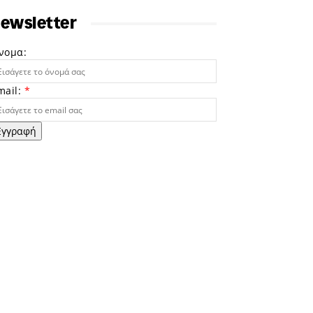
ewsletter
νομα:
mail:
*
Εγγραφή