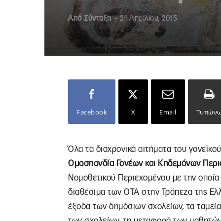
Από
Σύνταξη
-
24 Απριλίου, 2015
Facebook
X
Email
Τυπών
Όλα τα διαχρονικά αιτήματα του γονεϊκού
Ομοσπονδία Γονέων και Κηδεμόνων Περι
Νομοθετικού Περιεχομένου με την οποία
διαθέσιμα των ΟΤΑ στην Τράπεζα της Ελλά
έξοδα των δημόσιων σχολείων, τα ταμεί
των σχολείων, τη μεταφορά των μαθητών