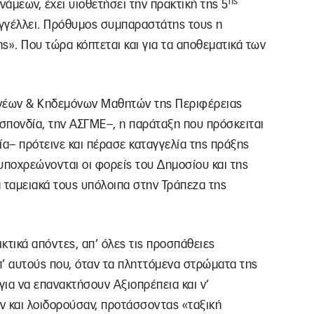
ης
άμεων, έχει υιοθετήσει την πρακτική της 5
αγγέλλει. Πρόθυμος συμπαραστάτης τους η
ς». Που τώρα κόπτεται και για τα αποθεματικά των
νέων & Κηδεμόνων Μαθητών της Περιφέρειας
σπονδία, την ΑΣΓΜΕ–, η παράταξη που πρόσκειται
ία– πρότεινε και πέρασε καταγγελία της πράξης
υποχρεώνονται οι φορείς του Δημοσίου και της
 ταμειακά τους υπόλοιπα στην Τράπεζα της
ικτικά απόντες, απ’ όλες τις προσπάθειες
π’ αυτούς που, όταν τα πληττόμενα στρώματα της
ια να επανακτήσουν Αξιοπρέπεια και ν’
ν και λοιδορούσαν, προτάσσοντας «ταξική