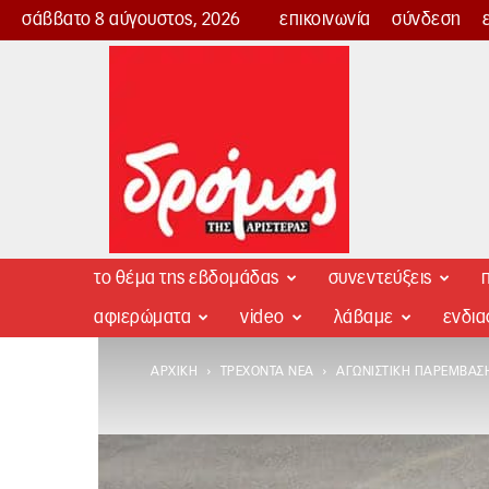
σάββατο 8 αύγουστος, 2026
επικοινωνία
σύνδεση
Δρόμος
της
Αριστεράς
το θέμα της εβδομάδας
συνεντεύξεις
π
αφιερώματα
video
λάβαμε
ενδι
ΑΡΧΙΚΉ
ΤΡΈΧΟΝΤΑ ΝΈΑ
ΑΓΩΝΙΣΤΙΚΉ ΠΑΡΈΜΒΑΣΗ