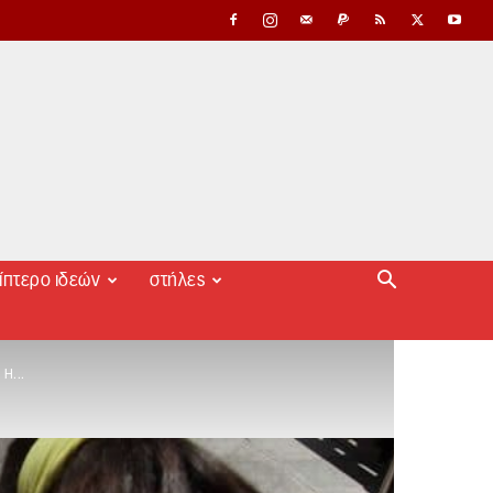
ίπτερο ιδεών
στήλες
Η...