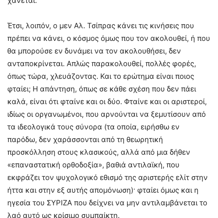
χάνεται.
Έτσι, λοιπόν, ο μεν Αλ. Τσίπρας κάνει τις κινήσεις που
πρέπει να κάνει, ο κόσμος όμως που τον ακολουθεί, ή που
θα μπορούσε εν δυνάμει να τον ακολουθήσει, δεν
ανταποκρίνεται. Απλώς παρακολουθεί, πολλές φορές,
όπως τώρα, χλευάζοντας. Και το ερώτημα είναι ποιος
φταίει; Η απάντηση, όπως σε κάθε σχέση που δεν πάει
καλά, είναι ότι φταίνε και οι δύο. Φταίνε και οι αριστεροί,
ιδίως οι οργανωμένοι, που αρνούνται να ξεμυτίσουν από
τα ιδεολογικά τους σύνορα (τα οποία, ειρήσθω εν
παρόδω, δεν χαράσσονται από τη θεωρητική
προσκόλληση στους κλασικούς, αλλά από μια δήθεν
«επαναστατική ορθοδοξία», βαθιά αντιλαϊκή, που
εκφράζει τον ψυχολογικό εθισμό της αριστερής ελίτ στην
ήττα και στην εξ αυτής απομόνωση)· φταίει όμως και η
ηγεσία του ΣΥΡΙΖΑ που δείχνει να μην αντιλαμβάνεται το
λαό αυτό ως κρίσιμο συμπαίκτη.