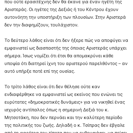
που ούτε ερασιτέχνης δεν θα έκανε για έναν ηγέτη της
Αριστεράς. Οι ηγέτες της Δεξιάς ή του Κέντρου έχουν
αυτονόητη την υποστήριξη των πλουσίων. Στην Αριστερά
δεν την διαφημίζουν, τουλάχιστον.
Το δεύτερο λάθος είναι ότι δεν ήξερε πώς να αποφύγει να
εμφανιστεί ως διασπαστής της όποιας Αριστεράς υπάρχει
σήμερα. Ίσως νομίζει ότι έτσι θα απομακρύνει κάθε
υποψία ότι διατηρεί ίχνη του αριστερού παρελθόντος – αν
αυτό υπήρξε ποτέ επί της ουσίας.
Το τρίτο λάθος είναι ότι δεν θέλησε ούτε καν
ενδιαφέρθηκε να εμφανιστεί ως εκείνος που ενώνει τις
ευρύτατες «δημοκρατικές δυνάμεις» για να νικηθεί ένας
ισχυρός αντίπαλος όπως η σημερινή Δεξιά του κ.
Μητσοτάκη, που δεν περνάει και την καλύτερη περίοδο
της πολιτικής του ζωής. Δηλαδή ο κ. Τσίπρας δεν έβγαλε
από τη φαρέτρα του τίποτα που να ενθουσιάσει, να πείσει,