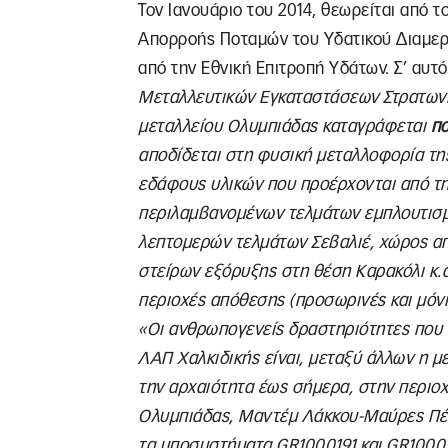
Τον Ιανουάριο του 2014, θεωρείται από 
Απορροής Ποταμών του Υδατικού Διαμερί
από την Εθνική Επιτροπή Υδάτων. Σ’ αυτό
Μεταλλευτικών Εγκαταστάσεων Στρατωνίο
μεταλλείου Ολυμπιάδας καταγράφεται
πο
αποδίδεται στη φυσική μεταλλοφορία τ
εδάφους υλικών που προέρχονται από τη
περιλαμβανομένων τελμάτων εμπλουτισμ
λεπτομερών τελμάτων Σεβαλιέ, χώρος 
στείρων εξόρυξης στη θέση Καρακόλι κ.
περιοχές απόθεσης (προσωρινές και μόνι
«Οι ανθρωπογενείς δραστηριότητες που
ΛΑΠ Χαλκιδικής είναι, μεταξύ άλλων η μ
την αρχαιότητα έως σήμερα, στην περιοχ
Ολυμπιάδας, Μαντέμ Λάκκου-Μαύρες Πέτ
τα υποσυστήματα GR1000191 και GR10001