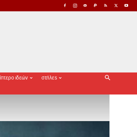
ίπτερο ιδεών
στήλες