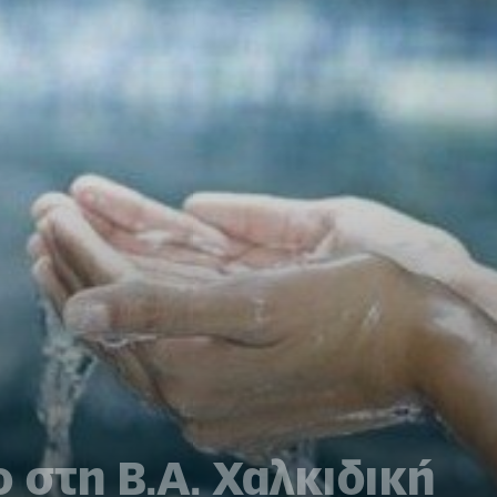
 στη Β.Α. Χαλκιδική