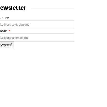
ewsletter
νομα:
mail:
*
Εγγραφή