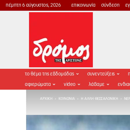
πέμπτη 6 αύγουστος, 2026
επικοινωνία
σύνδεση
ε
Δρόμος
της
Αριστεράς
το θέμα της εβδομάδας
συνεντεύξεις
π
αφιερώματα
video
λάβαμε
ενδι
ΑΡΧΙΚΉ
ΚΟΙΝΩΝΊΑ
Η ΆΛΛΗ ΘΕΣΣΑΛΟΝΊΚΗ
ΝΕΡ