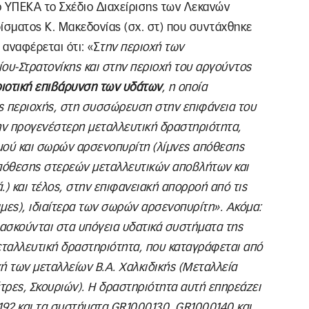
το ΥΠΕΚΑ το Σχέδιο Διαχείρισης των Λεκανών
σματος Κ. Μακεδονίας (σχ. στ) που συντάχθηκε
 αναφέρεται ότι: «Σ
την περιοχή των
υ-Στρατονίκης και στην περιοχή του αργούντος
ιοτική επιβάρυνση των υδάτων
, η οποία
ης περιοχής, στη συσσώρευση στην επιφάνεια του
ν προγενέστερη μεταλλευτική δραστηριότητα,
ού και σωρών αρσενοπυρίτη (λίμνες απόθεσης
απόθεσης στερεών μεταλλευτικών αποβλήτων και
ά.) και τέλος, στην επιφανειακή απορροή από τις
μες), ιδιαίτερα των σωρών αρσενοπυρίτη
». Ακόμα:
 ασκούνται στα υπόγεια υδατικά συστήματα της
εταλλευτική δραστηριότητα, που καταγράφεται από
ή των μεταλλείων Β.Α. Χαλκιδικής (Μεταλλεία
ρες, Σκουριών). Η δραστηριότητα αυτή επηρεάζει
92 και τα συστήματα GR1000130, GR1000140 και