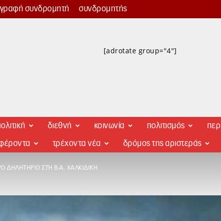
γγραφή συνδρομητή
συνδρομητής
[adrotate group="4"]
ολιτική
διεθνή
κοινωνία
πολιτισμός
περ
αφέροντα
τρέχοντα νέα
δρόμος της αριστεράς
Ό ΔΗΛΗΤΉΡΙΟ ΣΤΗ Β.Α. ΧΑΛΚΙΔΙΚΉ