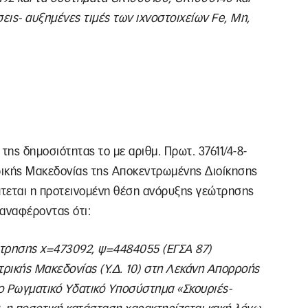
έσεις- αυξημένες τιμές των ιχνοστοιχείων Fe, Mn,
της δημοσιότητας το με αριθμ. Πρωτ. 37611/4-8-
ρικής Μακεδονίας της Αποκεντρωμένης Διοίκησης
πτεται η προτεινομένη θέση ανόρυξης γεώτρησης
 αναφέροντας ότι:
τρησης χ=473092, ψ=4484055 (ΕΓΣΑ 87)
τρικής Μακεδονίας (Υ.Δ. 10) στη Λεκάνη Απορροής
ιο Ρωγματικό Υδατικό Υποσύστημα «Σκουριές-