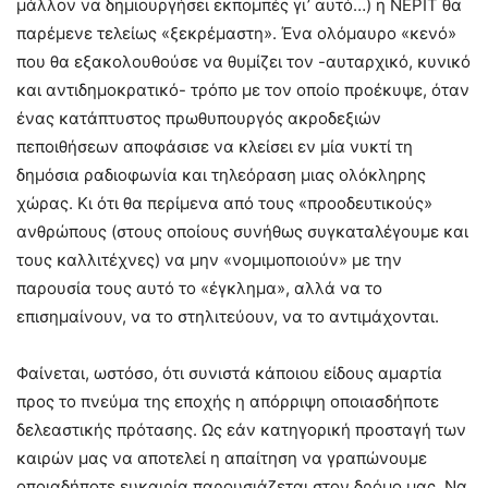
μάλλον να δημιουργήσει εκπομπές γι’ αυτό…) η ΝΕΡΙΤ θα
παρέμενε τελείως «ξεκρέμαστη». Ένα ολόμαυρο «κενό»
που θα εξακολουθούσε να θυμίζει τον -αυταρχικό, κυνικό
και αντιδημοκρατικό- τρόπο με τον οποίο προέκυψε, όταν
ένας κατάπτυστος πρωθυπουργός ακροδεξιών
πεποιθήσεων αποφάσισε να κλείσει εν μία νυκτί τη
δημόσια ραδιοφωνία και τηλεόραση μιας ολόκληρης
χώρας. Κι ότι θα περίμενα από τους «προοδευτικούς»
ανθρώπους (στους οποίους συνήθως συγκαταλέγουμε και
τους καλλιτέχνες) να μην «νομιμοποιούν» με την
παρουσία τους αυτό το «έγκλημα», αλλά να το
επισημαίνουν, να το στηλιτεύουν, να το αντιμάχονται.
Φαίνεται, ωστόσο, ότι συνιστά κάποιου είδους αμαρτία
προς το πνεύμα της εποχής η απόρριψη οποιασδήποτε
δελεαστικής πρότασης. Ως εάν κατηγορική προσταγή των
καιρών μας να αποτελεί η απαίτηση να γραπώνουμε
οποιαδήποτε ευκαιρία παρουσιάζεται στον δρόμο μας. Να