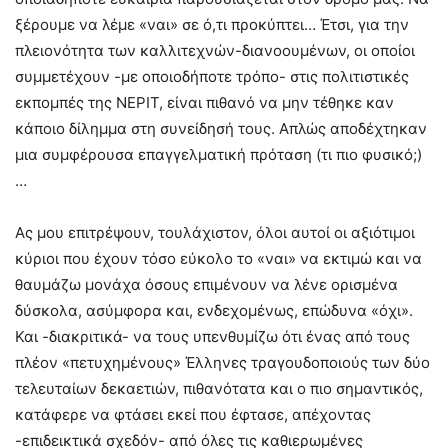
ξέρουμε να λέμε «ναι» σε ό,τι προκύπτει… Έτσι, για την
πλειονότητα των καλλιτεχνών-διανοουμένων, οι οποίοι
συμμετέχουν -με οποιοδήποτε τρόπο- στις πολιτιστικές
εκπομπές της ΝΕΡΙΤ, είναι πιθανό να μην τέθηκε καν
κάποιο δίλημμα στη συνείδησή τους. Απλώς αποδέχτηκαν
μια συμφέρουσα επαγγελματική πρόταση (τι πιο φυσικό;)
…
Ας μου επιτρέψουν, τουλάχιστον, όλοι αυτοί οι αξιότιμοι
κύριοι που έχουν τόσο εύκολο το «ναι» να εκτιμώ και να
θαυμάζω μονάχα όσους επιμένουν να λένε ορισμένα
δύσκολα, ασύμφορα και, ενδεχομένως, επώδυνα «όχι».
Και -διακριτικά- να τους υπενθυμίζω ότι ένας από τους
πλέον «πετυχημένους» Έλληνες τραγουδοποιούς των δύο
τελευταίων δεκαετιών, πιθανότατα και ο πιο σημαντικός,
κατάφερε να φτάσει εκεί που έφτασε, απέχοντας
-επιδεικτικά σχεδόν- από όλες τις καθιερωμένες