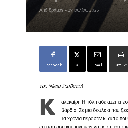
Από
δρόμος
-
29 Ιουλίου, 2025
Facebook
X
Email
Τυπών
του Νίκου Σουβατζή
Κ
αλοκαίρι. Η πόλη αδειάζει κι ε
βάρδια. Σε μια δουλειά που ξε
Τα χρόνια πέρασαν κι αυτό που
εαυτού σου και παλεύεις να μη σε καταπι