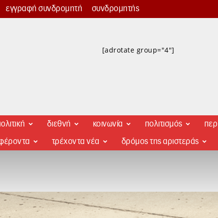
εγγραφή συνδρομητή
συνδρομητής
[adrotate group="4"]
ολιτική
διεθνή
κοινωνία
πολιτισμός
περ
αφέροντα
τρέχοντα νέα
δρόμος της αριστεράς