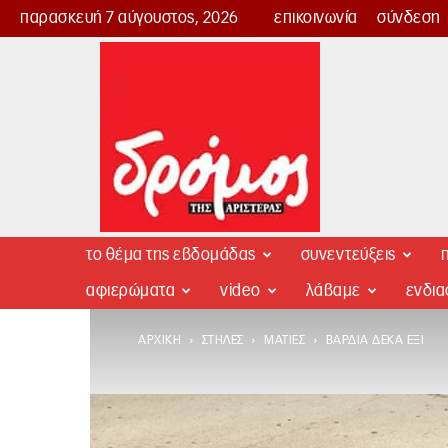
παρασκευή 7 αύγουστος, 2026
επικοινωνία
σύνδεση
Δρόμος
της
Αριστεράς
το θέμα της εβδομάδας
συνεντεύξεις
π
αφιερώματα
video
λάβαμε
ενδι
ΑΡΧΙΚΉ
ΣΤΉΛΕΣ
ΜΑΤΙΈΣ
ΒΆΡΔΙΑ ΔΈΚΑ ΈΞΙ