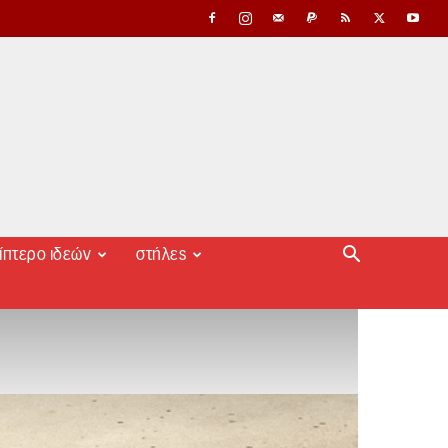
ίπτερο ιδεών
στήλες