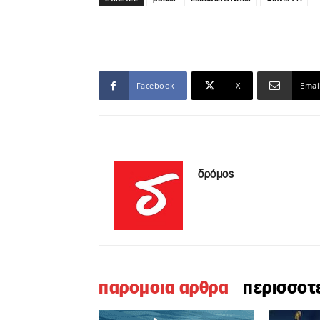
Facebook
X
Emai
δρόμος
παρομοια αρθρα
περισσοτ