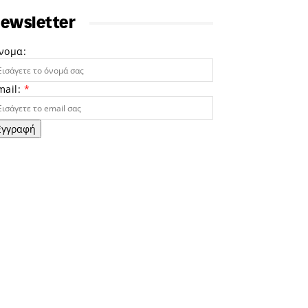
ewsletter
νομα:
mail:
*
Εγγραφή