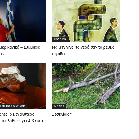
Πολιτική
αμερικανικά – Συμμαχία
Να μην γίνει το νερό σαν το ρεύμα
άς
ακριβό!
 Και Της Κοινωνίας
Ματιές
ρης: Το μεγαλύτερο
Ξεσκλίδια*
 πουλήθηκε για 4,3 εκατ.