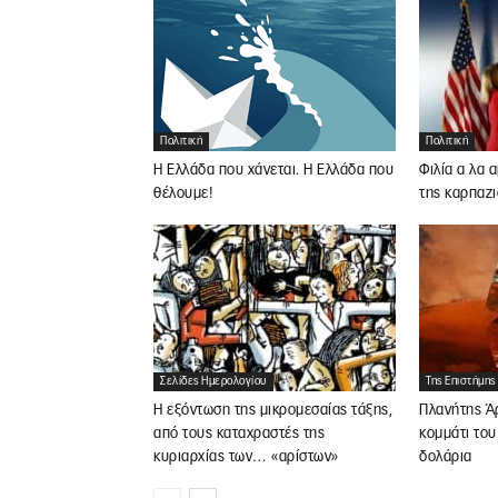
Πολιτική
Πολιτική
Η Ελλάδα που χάνεται. Η Ελλάδα που
Φιλία α λα 
θέλουμε!
της καρπαζι
Σελίδες Ημερολογίου
Της Επιστήμης
Η εξόντωση της μικρομεσαίας τάξης,
Πλανήτης Ά
από τους καταχραστές της
κομμάτι του
κυριαρχίας των… «αρίστων»
δολάρια