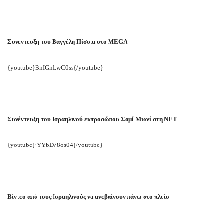
Συνεντευξη του Βαγγέλη Πίσσια στο MEGA
{youtube}BnIGnLwC0ss{/youtube}
Συνέντευξη του Ισραηλινού εκπροσώπου Σαμί Μιονί στη ΝΕΤ
{youtube}jYYbD78os04{/youtube}
Βίντεο από τους Ισραηλινούς να ανεβαίνουν πάνω στο πλοίο