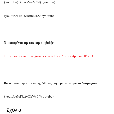
{youtube}DSFwyWyVo74{/youtube}
{youtube}MtPSAof8MDw{/youtube}
Ντοκουμέντο της φονικής εισβολής
https://webtv.antenna.gr/webtv/watch?cid=_s_sm/tpc_mfc0%3D
Βίντεο από την πορεία της Αθήνας, λίγο μετά τα πρώτα δακρυγόνα
{youtube}cFRsfvGkWy0{/youtube}
Σχόλια