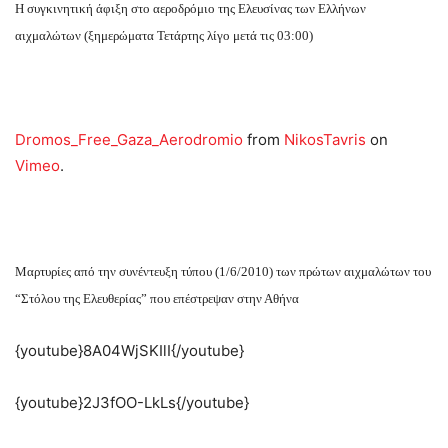
Η συγκινητική άφιξη στο αεροδρόμιο της Ελευσίνας των Ελλήνων
αιχμαλώτων (ξημερώματα Τετάρτης λίγο μετά τις 03:00)
Dromos_Free_Gaza_Aerodromio
from
NikosTavris
on
Vimeo
.
Μαρτυρίες από την συνέντευξη τύπου (1/6/2010) των πρώτων αιχμαλώτων του
“Στόλου της Ελευθερίας” που επέστρεψαν στην Αθήνα
{youtube}8A04WjSKIlI{/youtube}
{youtube}2J3fOO-LkLs{/youtube}