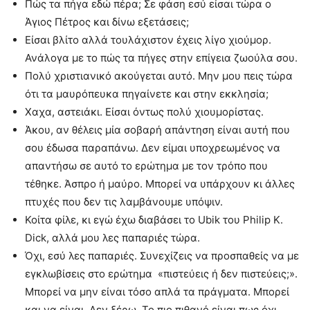
Πώς τα πήγα εδώ πέρα; Σε φάση εσύ είσαι τώρα ο
Άγιος Πέτρος και δίνω εξετάσεις;
Είσαι βλίτο αλλά τουλάχιστον έχεις λίγο χιούμορ.
Ανάλογα με το πώς τα πήγες στην επίγεια ζωούλα σου.
Πολύ χριστιανικό ακούγεται αυτό. Μην μου πεις τώρα
ότι τα μαυρόπευκα πηγαίνετε και στην εκκλησία;
Χαχα, αστειάκι. Είσαι όντως πολύ χιουμορίστας.
Άκου, αν θέλεις μία σοβαρή απάντηση είναι αυτή που
σου έδωσα παραπάνω. Δεν είμαι υποχρεωμένος να
απαντήσω σε αυτό το ερώτημα με τον τρόπο που
τέθηκε. Άσπρο ή μαύρο. Μπορεί να υπάρχουν κι άλλες
πτυχές που δεν τις λαμβάνουμε υπόψιν.
Κοίτα φίλε, κι εγώ έχω διαβάσει το Ubik του Philip K.
Dick, αλλά μου λες παπαριές τώρα.
Όχι, εσύ λες παπαριές. Συνεχίζεις να προσπαθείς να με
εγκλωβίσεις στο ερώτημα «πιστεύεις ή δεν πιστεύεις;».
Μπορεί να μην είναι τόσο απλά τα πράγματα. Μπορεί
και να είναι. Δεν ξέρω. Το πιο πιθανό είναι πως όχι,