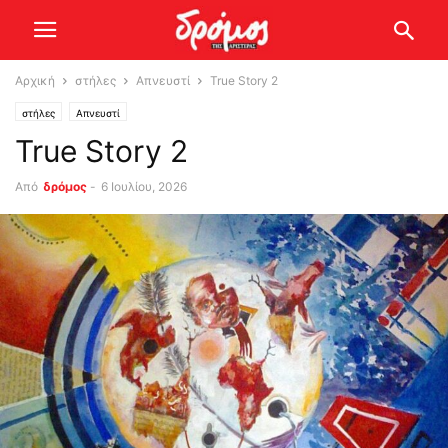
Αρχική
στήλες
Απνευστί
True Story 2
στήλες
Απνευστί
True Story 2
Από
δρόμος
-
6 Ιουλίου, 2026