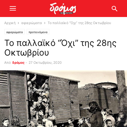
Αρχική
αφιερώματα
Το παλλαϊκό “Όχι” της 28ης Οκτωβρίου
αφιερώματα
προτεινόμενα
Το παλλαϊκό “Όχι” της 28ης
Οκτωβρίου
Από
δρόμος
-
27 Οκτωβρίου, 2020