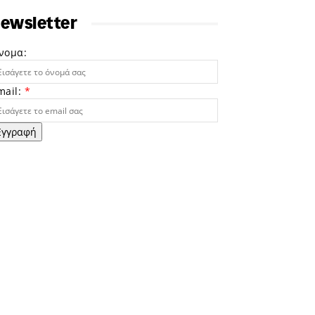
ewsletter
νομα:
mail:
*
Εγγραφή