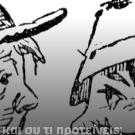
 και συ τι προτείνεις;