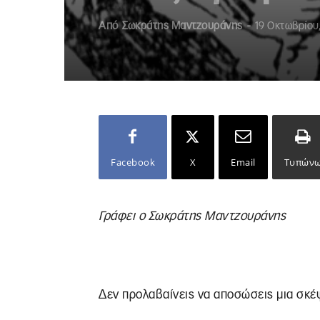
Από
Σωκράτης Μαντζουράνης
-
19 Οκτωβρίου
Facebook
X
Email
Τυπών
Γράφει ο Σωκράτης Μαντζουράνης
Δεν προλαβαίνεις να αποσώσεις μια σκέψ