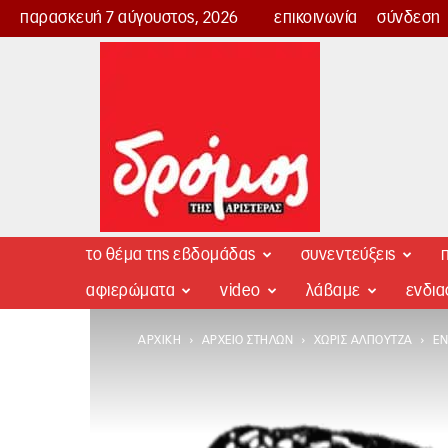
παρασκευή 7 αύγουστος, 2026
επικοινωνία
σύνδεση
Δρόμος
της
Αριστεράς
το θέμα της εβδομάδας
συνεντεύξεις
π
αφιερώματα
video
λάβαμε
ενδι
ΑΡΧΙΚΉ
ΑΡΧΕΊΟ ΣΤΗΛΏΝ
ΧΩΡΊΣ ΑΛΠΟΎΤΖΑ
ΕΝ