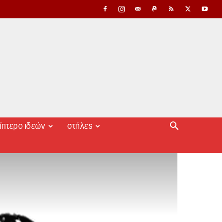
ίπτερο ιδεών
στήλες