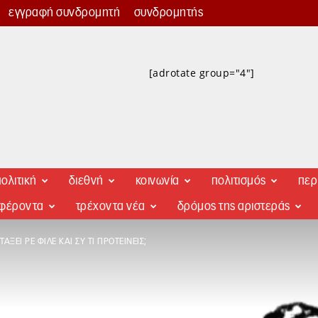
εγγραφή συνδρομητή
συνδρομητής
[adrotate group="4"]
ολιτική
διεθνή
κοινωνία
πολιτισμός
περ
αφέροντα
τρέχοντα νέα
δρόμος της αριστεράς
ΤΆΞΕΙ ΡΕ ΦΊΛΕ ΚΑΙ ΣΥ ΤΙ ΠΡΟΤΕΊΝΕΙΣ;