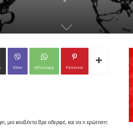
, 2016
ω
Viber
WhatsApp
Pinterest
η, μια κουβέντα βρε αδερφέ, και να η ερώτηση: