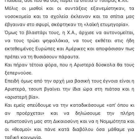
Παιδεία, άσε που θα σας πάρει τα σπίτια ο Τσίπρας κ.λπ.
Μόλις οι μισθοί και οι συντάξεις εξανεμίστηκαν, τα
νοσοκομεία και τα σχολεία έκλειναν και τα σπίτια μας
έβγαιναν στο σφυρί, σκέφτηκαν τη «λαϊκή ετυμηγορία».
Όμως το βλαστάρι τους, η Χ.Α., άρχισε να αυτονομείται,
να τους τρώει ψηφαλάκια, να τους εκθέτει στις ήδη
εκτεθειμένες Ευρώπες και Αμέρικες και αποφάσισαν πως
πρέπει να τη θυσιάσουν πάραυτα.
Και πήραν τέτοια φόρα, που η Αριστερά δύσκολα θα τους
ξεπερνούσε.
Επειδή όμως από την αρχή μια βασική τους έγνοια είναι η
Αριστερά, τσουπ βγαίνει την ίδια ώρα στη πιάτσα και η
«αριστερή βία».
Και εμείς σπεύδουμε να την καταδικάσουμε «απ’ όπου κι
αν προέρχεται» και να δηλώσουμε την πλήρη
εμπιστοσύνη μας στη Δικαιοσύνη και να η Νομιμότητα και
οι «θεσμοί» και πάνε κατά διαβόλου όσα μάθαμε για
ταξική κοινωνία.