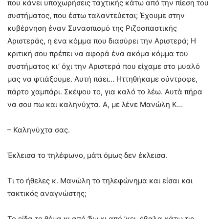
που κάνει υποχωρήσεις ταχτικής κάτω από την πίεση του
συστήματος, που έστω ταλαντεύεται; Έχουμε στην
κυβέρνηση έναν Συνασπισμό της Ριζοσπαστικής
Αριστεράς, η ένα κόμμα που διασύρει την Αριστερά; Η
κριτική σου πρέπει να αφορά ένα ακόμα κόμμα του
συστήματος κι’ όχι την Αριστερά που είχαμε στο μυαλό
μας να φτιάξουμε. Αυτή πάει… Ηττηθήκαμε σύντροφε,
πάρτο χαμπάρι. Σκέψου το, για καλό το λέω. Αυτά πήρα
να σου πω και καληνύχτα. Α, με λένε Μανώλη Κ…
– Καληνύχτα σας.
Έκλεισα το τηλέφωνο, μάτι όμως δεν έκλεισα.
Τι το ήθελες κ. Μανώλη το τηλεφώνημα και είσαι και
τακτικός αναγνώστης;
Το είδα το θέμα κι από ’δω κι από ’κει, έβαλα κάτω τις