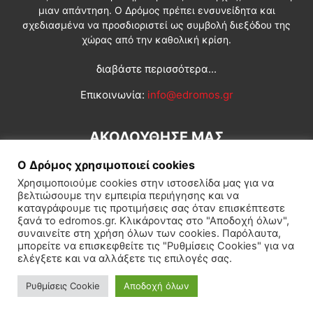
μιαν απάντηση. Ο Δρόμος πρέπει ενσυνείδητα και
σχεδιασμένα να προσδιοριστεί ως συμβολή διεξόδου της
χώρας από την καθολική κρίση.
διαβάστε περισσότερα...
Επικοινωνία:
info@edromos.gr
ΑΚΟΛΟΥΘΗΣΕ ΜΑΣ
Ο Δρόμος χρησιμοποιεί cookies
Χρησιμοποιούμε cookies στην ιστοσελίδα μας για να
βελτιώσουμε την εμπειρία περιήγησης και να
καταγράφουμε τις προτιμήσεις σας όταν επισκέπτεστε
ξανά το edromos.gr. Κλικάροντας στο "Αποδοχή όλων",
συναινείτε στη χρήση όλων των cookies. Παρόλαυτα,
Εγγραφή συνδρομητή
Πολιτική
Διεθνή
Κοινωνία
μπορείτε να επισκεφθείτε τις "Ρυθμίσεις Cookies" για να
ελέγξετε και να αλλάξετε τις επιλογές σας.
Πολιτισμός
Αφιερώματα
Ρυθμίσεις Cookie
Αποδοχή όλων
© Δρόμος της Αριστεράς