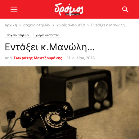
Αρχική
αρχείο στηλών
χωρίς αλπούτζα
Εντάξει κ.Μανώλη…
αρχείο στηλών
χωρίς αλπούτζα
Εντάξει κ.Μανώλη…
Από
Σωκράτης Μαντζουράνης
-
11 Ιουλίου, 2018