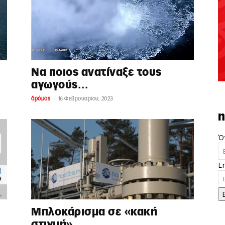
Να ποιος ανατίναξε τους
ά
αγωγούς…
-
δρόμος
16 Φεβρουαρίου, 2023
n
Ό
E
Μπλοκάρισμα σε «κακή
στιγμή»