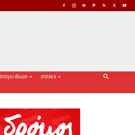
ίπτερο ιδεών
στήλες