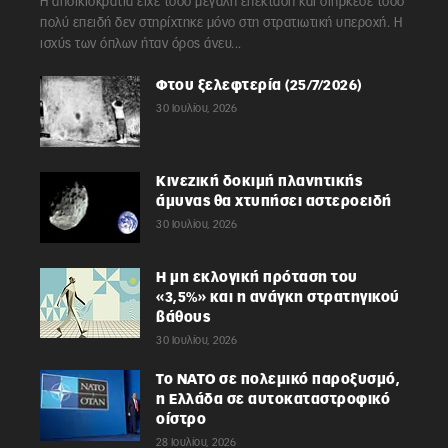
Η αποικιοκρατία είχε τόσο μεγάλη επέκταση και διήρκεσε τόσο
πολύ επειδή δεν στηρίχτηκε μόνο στη στρατιωτική υπεροχή. Η
ισχύς των όπλων ήταν όρος άνευ...
Φτου ξελεφτερία (25/7/2026)
30 Ιουλίου, 2026
Κινεζική δοκιμή πλανητικής
άμυνας θα χτυπήσει αστεροειδή
30 Ιουλίου, 2026
Η μη εκλογική πρόταση του
«3,5%» και η ανάγκη στρατηγικού
βάθους
30 Ιουλίου, 2026
Το ΝΑΤΟ σε πολεμικό παροξυσμό,
η Ελλάδα σε αυτοκαταστροφικό
οίστρο
28 Ιουλίου, 2026