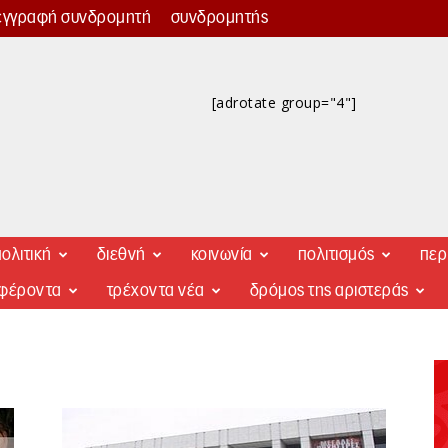
εγγραφή συνδρομητή
συνδρομητής
[adrotate group="4"]
ολιτική
διεθνή
κοινωνία
πολιτισμός
περ
αφέροντα
τρέχοντα νέα
δρόμος της αριστεράς