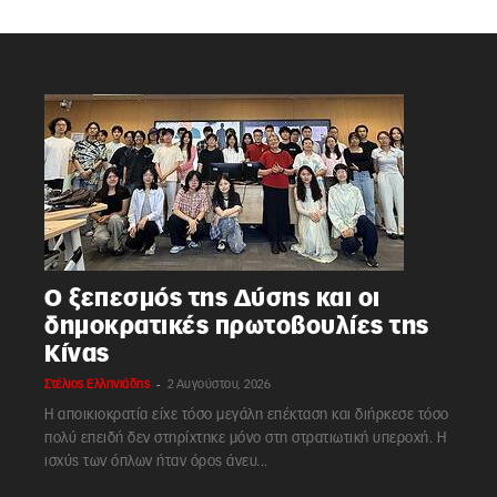
Ο ξεπεσμός της Δύσης και οι
δημοκρατικές πρωτοβουλίες της
Κίνας
-
Στέλιος Ελληνιάδης
2 Αυγούστου, 2026
Η αποικιοκρατία είχε τόσο μεγάλη επέκταση και διήρκεσε τόσο
πολύ επειδή δεν στηρίχτηκε μόνο στη στρατιωτική υπεροχή. Η
ισχύς των όπλων ήταν όρος άνευ...