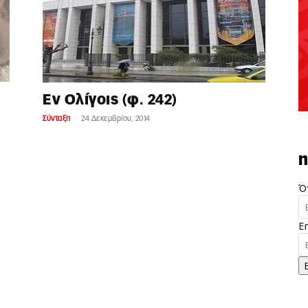
Εν Ολίγοις (φ. 242)
-
Σύνταξη
24 Δεκεμβρίου, 2014
n
Ό
E