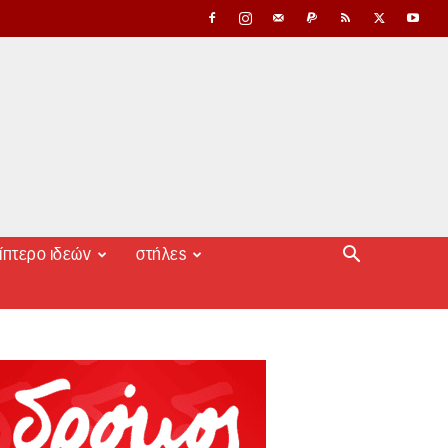
ίπτερο ιδεών
στήλες