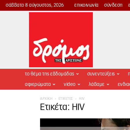
σάββατο 8 αύγουστος, 2026
επικοινωνία
σύνδεση
Δρόμος
της
Αριστεράς
το θέμα της εβδομάδας
συνεντεύξεις
π
αφιερώματα
video
λάβαμε
ενδι
ΑΡΧΙΚΉ
ΕΤΙΚΈΤΕΣ
HIV
Ετικέτα: HIV