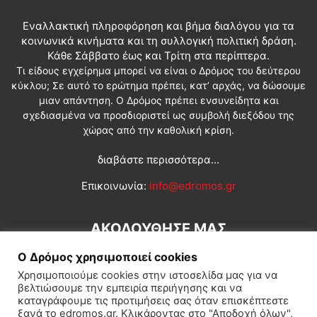
Εναλλακτική πληροφόρηση και βήμα διαλόγου για τα
κοινωνικά κινήματα και τη συλλογική πολιτική δράση.
Κάθε Σάββατο έως και Τρίτη στα περίπτερα.
Τι είδους εγχείρημα μπορεί να είναι ο Δρόμος του δεύτερου
κύκλου; Σε αυτό το ερώτημα πρέπει, κατ’ αρχάς, να δώσουμε
μιαν απάντηση. Ο Δρόμος πρέπει ενσυνείδητα και
σχεδιασμένα να προσδιοριστεί ως συμβολή διεξόδου της
χώρας από την καθολική κρίση.
διαβάστε περισσότερα...
Επικοινωνία:
info@edromos.gr
ΑΚΟΛΟΥΘΗΣΕ ΜΑΣ
Ο Δρόμος χρησιμοποιεί cookies
Χρησιμοποιούμε cookies στην ιστοσελίδα μας για να
βελτιώσουμε την εμπειρία περιήγησης και να
καταγράφουμε τις προτιμήσεις σας όταν επισκέπτεστε
ξανά το edromos.gr. Κλικάροντας στο "Αποδοχή όλων",