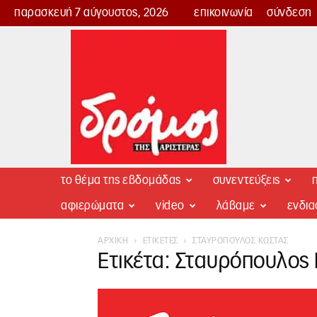
παρασκευή 7 αύγουστος, 2026
επικοινωνία
σύνδεση
Δρόμος
της
Αριστεράς
το θέμα της εβδομάδας
συνεντεύξεις
π
αφιερώματα
video
λάβαμε
ενδι
ΑΡΧΙΚΉ
ΕΤΙΚΈΤΕΣ
ΣΤΑΥΡΌΠΟΥΛΟΣ ΚΏΣΤΑΣ
Ετικέτα: Σταυρόπουλος