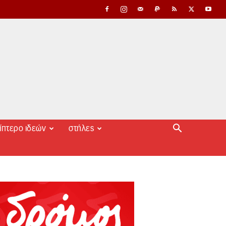
ίπτερο ιδεών
στήλες