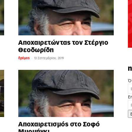
Αποχαιρετώντας τον Στέργιο
Θεοδωρίδη
-
δρόμος
13 Σεπτεμβρίου, 2019
n
Ό
E
Αποχαιρετισμός στο Σοφό
Μυρμήγκι…