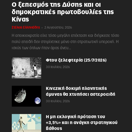
Ο ξεπεσμός της Δύσης και οι
δημοκρατικές πρωτοβουλίες της
Κίνας
-
Στέλιος Ελληνιάδης
2 Αυγούστου, 2026
Η αποικιοκρατία είχε τόσο μεγάλη επέκταση και διήρκεσε τόσο
πολύ επειδή δεν στηρίχτηκε μόνο στη στρατιωτική υπεροχή. Η
ισχύς των όπλων ήταν όρος άνευ...
Φτου ξελεφτερία (25/7/2026)
30 Ιουλίου, 2026
Κινεζική δοκιμή πλανητικής
άμυνας θα χτυπήσει αστεροειδή
30 Ιουλίου, 2026
Η μη εκλογική πρόταση του
«3,5%» και η ανάγκη στρατηγικού
βάθους