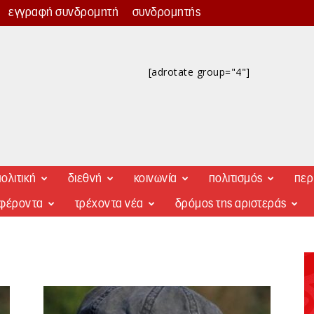
εγγραφή συνδρομητή
συνδρομητής
[adrotate group="4"]
ολιτική
διεθνή
κοινωνία
πολιτισμός
περ
αφέροντα
τρέχοντα νέα
δρόμος της αριστεράς