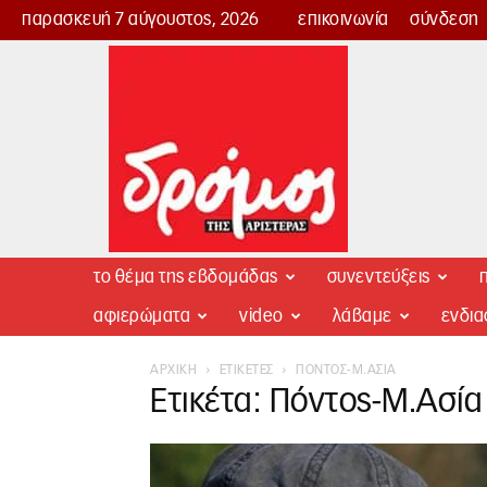
παρασκευή 7 αύγουστος, 2026
επικοινωνία
σύνδεση
Δρόμος
της
Αριστεράς
το θέμα της εβδομάδας
συνεντεύξεις
π
αφιερώματα
video
λάβαμε
ενδι
ΑΡΧΙΚΉ
ΕΤΙΚΈΤΕΣ
ΠΌΝΤΟΣ-Μ.ΑΣΊΑ
Ετικέτα: Πόντος-Μ.Ασία