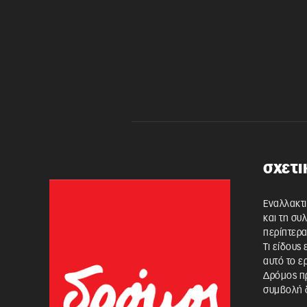
σχετι
Εναλλακτι
και τη συ
περίπτερα
Τι είδους
αυτό το ε
Δρόμος πρ
συμβολή δ