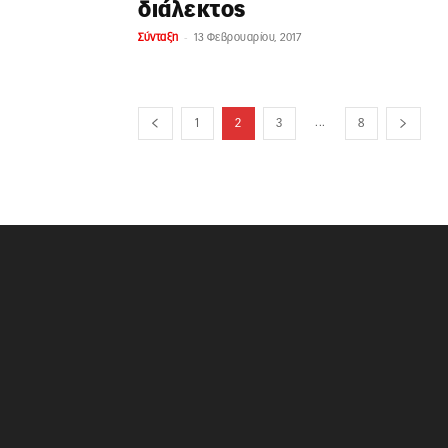
διάλεκτος
-
Σύνταξη
13 Φεβρουαρίου, 2017
...
1
2
3
8