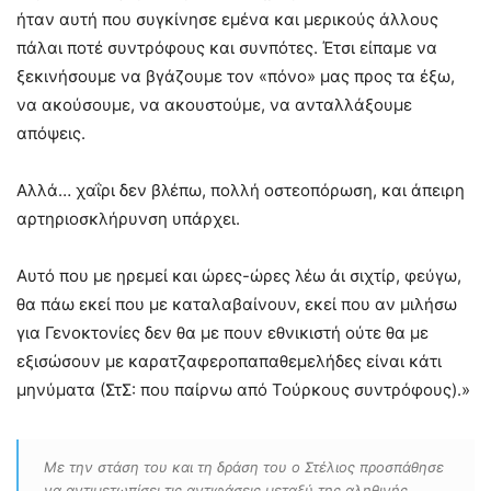
ήταν αυτή που συγκίνησε εμένα και μερικούς άλλους
πάλαι ποτέ συντρόφους και συνπότες. Έτσι είπαμε να
ξεκινήσουμε να βγάζουμε τον «πόνο» μας προς τα έξω,
να ακούσουμε, να ακουστούμε, να ανταλλάξουμε
απόψεις.
Αλλά… χαΐρι δεν βλέπω, πολλή οστεοπόρωση, και άπειρη
αρτηριοσκλήρυνση υπάρχει.
Αυτό που με ηρεμεί και ώρες-ώρες λέω άι σιχτίρ, φεύγω,
θα πάω εκεί που με καταλαβαίνουν, εκεί που αν μιλήσω
για Γενοκτονίες δεν θα με πουν εθνικιστή ούτε θα με
εξισώσουν με καρατζαφεροπαπαθεμελήδες είναι κάτι
μηνύματα (ΣτΣ: που παίρνω από Τούρκους συντρόφους).»
Με την στάση του και τη δράση του ο Στέλιος προσπάθησε
να αντιμετωπίσει τις αντιφάσεις μεταξύ της αληθινής