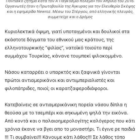
Ποντιακό ζήτημα κατά τον Α’ Παγκόσμιο πόλεμο» τον Απρίλιο του 2016.
Οργανωτές ήταν η Πρωτοβουλία της Άγκυρας για την Ελευθερία Σκέψης
και η εφημερίδα Newroz. Μέσω του Στέργιου, από ελληνικής πλευράς,
συμμετείχε και ο Δρόμος
Κυριολεκτικά όψιμη, γιατί υποταγμένοι και δουλικοί στα
εκάστοτε δόγματα του εθνικού μας κράτους, της
ελληνοτουρκικής “φιλίας”, νατοϊκό τοιούτο περί
συμμάχου Τουρκίας, κάνανε τουμπεκί ψιλοκομμένο.
Νάσου καταρρέει ο υπαρκτός και ξαφνικά γίνονται
πρώτοι αντιαμερικάνοι και αντιιμπεριαλιστές και
φιλοπάτριδες, ποιοί; οι καρατζαφεροδιάφοροι.
Κατεβαίνεις σε αντιαμερικάνικη πορεία νάσου δίπλα η
θεούσα με το τσεμπέρι και σηκωμένη ψηλά την εικόνα.
Από κοντά και ο παλαιοημερολογίτης καλόγερος που κάτι
χρόνια έκανε να βγει απο το μοναστήρι. Τι έγινε ρε παιδιά
!!! Τι συμβαίνει!!! Κάνουμε κάτι λάθος!!! Σε λάθος τόπο