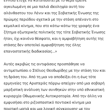
έννοια έτυχε να καταπιαστεί με το θέμα έμεινε
αγκυλωμένη σε μια παλιά ιδεοληψία αυτή του
αλάνθαστου του Λένιν και της Σοβιετικής Ένωσης της
πρώιμης περιόδου σχετικά με την στάση απέναντι στο
κεμαλικό κίνημα, που στο κάτω-κάτω της γραφής ένα
ζήτημα εξωτερικής πολιτικής της τότε Σοβιετικής Ένωσης
ήταν, όχι κανένα θέσφατο, και η αμφισβήτηση αυτής της
στάσης δεν αποτελεί αμφισβήτηση της όλης
επαναστατικής διαδικασίας…»
Αυτές ακριβώς τις αντιφάσεις προσπάθησε να
αντιμετωπίσει ο Στέλιος Θεοδωρίδης με την στάση του και
τη δράση του. Από τη μια να αποδείξει ότι η έως τότε
ερμηνείες της Αριστεράς πόρρω απείχαν από μια σοβαρή
μαρξιστική ανάλυση των συνθηκών στην υπό εθνικιστική
κυριαρχία Οθωμανικής Αυτοκρατορία. Από την άλλη να
εμφυσήσει στο ριζοσπαστικό ποντιακό κίνημα μια
ποιοτική ματιά και μια λογική σύγκρουσης με τον