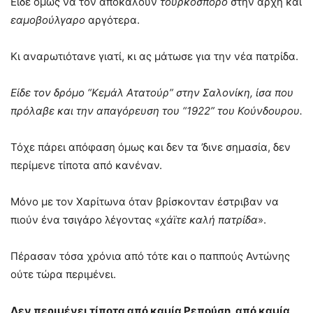
Είδε όμως να τον αποκαλούν
τουρκόσπορο
στην αρχή και
εαμοβούλγαρο
αργότερα.
Κι αναρωτιότανε γιατί, κι ας μάτωσε για την νέα πατρίδα.
Είδε τον δρόμο “Κεμάλ Ατατούρ” στην Σαλονίκη, ίσα που
πρόλαβε και την απαγόρευση του “1922” του Κούνδουρου.
Τόχε πάρει απόφαση όμως και δεν τα ’δινε σημασία, δεν
περίμενε τίποτα από κανέναν.
Μόνο με τον Χαρίτωνα όταν βρίσκονταν έστριβαν να
πιούν ένα τσιγάρο λέγοντας «
χάϊτε καλή πατρίδα
».
Πέρασαν τόσα χρόνια από τότε και ο παππούς Αντώνης
ούτε τώρα περιμένει.
Δεν περιμένει τίποτα από καμία Ρεπούση, από καμία