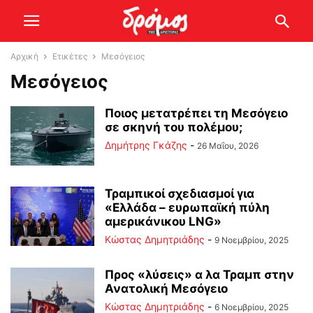
Αρχική
Ετικέτες
Μεσόγειος
Μεσόγειος
Ποιος μετατρέπει τη Μεσόγειο
σε σκηνή του πολέμου;
Δημήτρης Γκάζης
-
26 Μαΐου, 2026
Τραμπικοί σχεδιασμοί για
«Ελλάδα – ευρωπαϊκή πύλη
αμερικάνικου LNG»
Kώστας Δημητριάδης
-
9 Νοεμβρίου, 2025
Προς «λύσεις» α λα Τραμπ στην
Ανατολική Μεσόγειο
Kώστας Δημητριάδης
-
6 Νοεμβρίου, 2025