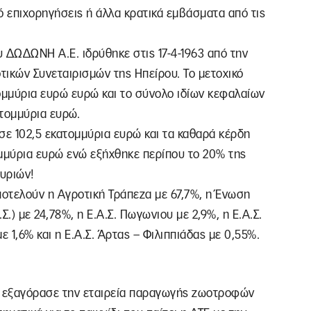
ό επιχορηγήσεις ή άλλα κρατικά εμβάσματα από τις
 ΔΩΔΩΝΗ Α.Ε. ιδρύθηκε στις 17-4-1963 από την
οτικών Συνεταιρισμών της Ηπείρου. Το μετοχικό
τομμύρια ευρώ ευρώ και το σύνολο ιδίων κεφαλαίων
ατομμύρια ευρώ.
σε 102,5 εκατομμύρια ευρώ και τα καθαρά κέρδη
μμύρια ευρώ ενώ εξήχθηκε περίπου το 20% της
υριών!
ποτελούν η Αγροτική Τράπεζα με 67,7%, η Ένωση
.) με 24,78%, η Ε.Α.Σ. Πωγωνιου με 2,9%, η Ε.Α.Σ.
ε 1,6% και η Ε.Α.Σ. Άρτας – Φιλιππιάδας με 0,55%.
 εξαγόρασε την εταιρεία παραγωγής ζωοτροφών