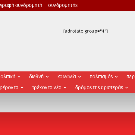
γγραφή συνδρομητή
συνδρομητής
[adrotate group="4"]
ολιτική
διεθνή
κοινωνία
πολιτισμός
περ
αφέροντα
τρέχοντα νέα
δρόμος της αριστεράς