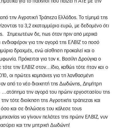
ματικά για το παιχνίδι που παίζει η ΑΤΕ με την
από την Αγροτική Τράπεζα Ελλάδος. Το τίμημά της
ίζοντας τα 3,2 εκατομμύρια ευρώ, με δεδομένο ότι
ος. Σημειωτέων δε, πως όταν πριν από μερικά
ι ενδιαφέρον για την αγορά της ΕΛΒΙΖ το ποσό
μύρια δραχμές, ενώ αίσθηση προκαλεί και ο
φωνία. Πρόκειται για τον κ. Βασίλη Δρούγκα ο
 τότε την ΕΛΒΙΖ στον…ίδιο, καθώς τότε ήταν και ο
10, οι πρώτες καμπάνες για τη λανθασμένη
σαν από το νέο διοικητή της Δωδώνης, Δημήτρη
ς …ατόπημα την αγορά του πρώην εργοστασίου της
 την τότε διοίκηση της Αγροτικής τράπεζας και
 όσο και σε δηλώσεις του κάλεσε τους
ηχανίας να γίνουν πελάτες της πρώην ΕΛΒΙΖ, νυν
ασύρει και την μητρική Δωδώνη!