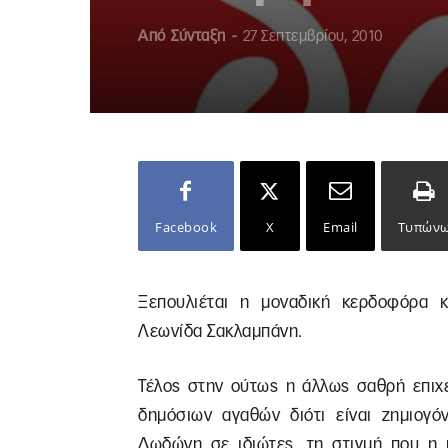
Από
Σύνταξη
-
27 Σεπτεμβρίου, 2010
Facebook
X
Email
Τυπών
Ξεπουλιέται η μοναδική κερδοφόρα κρ
Λεωνίδα Σακλαμπάνη.
Τέλος στην ούτως η άλλως σαθρή επιχ
δημόσιων αγαθών διότι είναι ζημιογό
Δωδώνη σε ιδιώτες, τη στιγμή που η 