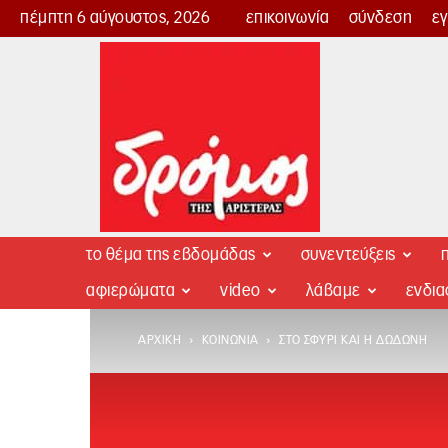
πέμπτη 6 αύγουστος, 2026
επικοινωνία
σύνδεση
ε
Δρόμος
της
Αριστεράς
το θέμα της εβδομάδας
συνεντεύξεις
π
αφιερώματα
video
λάβαμε
ενδι
ΑΡΧΙΚΉ
ΚΟΙΝΩΝΊΑ
ΣΤΟ ΣΦΥΡΊ ΚΑΙ Η ΔΩΔΏΝΗ