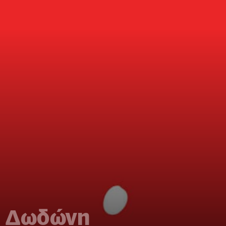
 η Δωδώνη