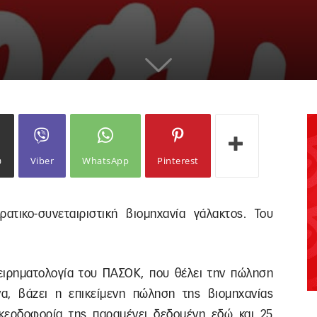
ω
Viber
WhatsApp
Pinterest
ατικο-συνεταιριστική βιομηχανία γάλακτος. Του
ειρηματολογία του ΠΑΣΟΚ, που θέλει την πώληση
να, βάζει η επικείμενη πώληση της βιομηχανίας
κερδοφορία της παραμένει δεδομένη εδώ και 25