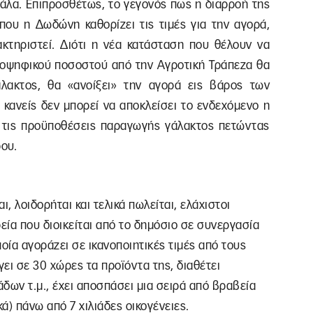
γάλα. Επιπροσθέτως, το γεγονός πως η διαρροή της
που η Δωδώνη καθορίζει τις τιμές για την αγορά,
τηριστεί. Διότι η νέα κατάσταση που θέλουν να
ιοψηφικού ποσοστού από την Αγροτική Τράπεζα θα
άλακτος, θα «ανοίξει» την αγορά εις βάρος των
κανείς δεν μπορεί να αποκλείσει το ενδεχόμενο η
ς τις προϋποθέσεις παραγωγής γάλακτος πετώντας
ου.
, λοιδορήται και τελικά πωλείται, ελάχιστοι
εία που διοικείται από το δημόσιο σε συνεργασία
οία αγοράζει σε ικανοποιητικές τιμές από τους
ει σε 30 χώρες τα προϊόντα της, διαθέτει
άδων τ.μ., έχει αποσπάσει μια σειρά από βραβεία
ά) πάνω από 7 χιλιάδες οικογένειες.