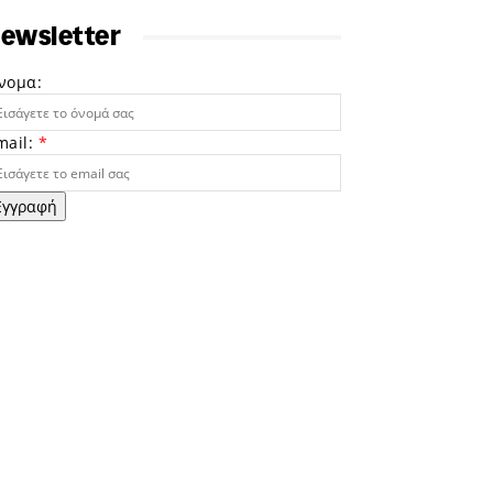
ewsletter
νομα:
mail:
*
Εγγραφή