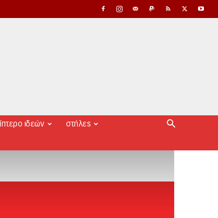
ίπτερο ιδεών
στήλες