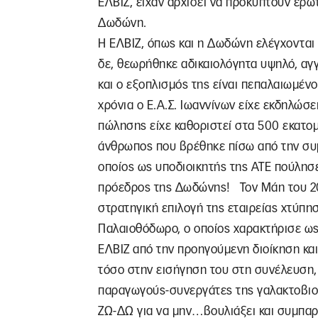
ΕΛΒΙΖ, είχαν αρχίσει να προκύπτουν ερωτη
Δωδώνη.
Η ΕΛΒΙΖ, όπως και η Δωδώνη ελέγχονται 
δε, θεωρήθηκε αδικαιολόγητα υψηλό, αγγ
και ο εξοπλισμός της είναι πεπαλαιωμέν
χρόνια ο Ε.Α.Σ. Ιωαννίνων είχε εκδηλώσε
πώλησης είχε καθοριστεί στα 500 εκατομ
άνθρωπος που βρέθηκε πίσω από την συμ
οποίος ως υποδιοικητής της ΑΤΕ πούλησε
πρόεδρος της Δωδώνης! Τον Μάη του 20
στρατηγική επιλογή της εταιρείας χτύπη
Παλαιοθόδωρο, ο οποίος χαρακτήρισε ω
ΕΛΒΙΖ από την προηγούμενη διοίκηση και
τόσο στην εισήγηση του στη συνέλευση,
παραγωγούς-συνεργάτες της γαλακτοβιομ
ΖΩ-ΔΩ για να μην…βουλιάξει και συμπαρ