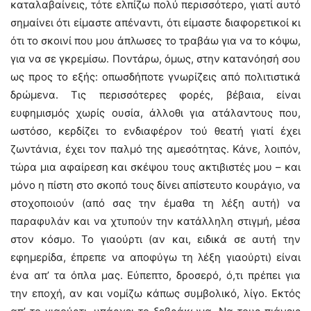
καταλαβαίνεις, τότε ελπίζω πολύ περισσότερο, γιατί αυτό
σημαίνει ότι είμαστε απέναντι, ότι είμαστε διαφορετικοί κι
ότι το σκοινί που μου άπλωσες το τραβάω για να το κόψω,
για να σε γκρεμίσω. Ποντάρω, όμως, στην κατανόησή σου
ως προς το εξής: οπωσδήποτε γνωρίζεις από πολιτιστικά
δρώμενα. Τις περισσότερες φορές, βέβαια, είναι
ευφημισμός χωρίς ουσία, άλλοθι για ατάλαντους που,
ωστόσο, κερδίζει το ενδιαφέρον τού θεατή γιατί έχει
ζωντάνια, έχει τον παλμό της αμεσότητας. Κάνε, λοιπόν,
τώρα μια αφαίρεση και σκέψου τους ακτιβιστές μου – και
μόνο η πίστη στο σκοπό τους δίνει απίστευτο κουράγιο, να
στοχοποιούν (από σας την έμαθα τη λέξη αυτή) να
παραφυλάν και να χτυπούν την κατάλληλη στιγμή, μέσα
στον κόσμο. Το γιαούρτι (αν και, ειδικά σε αυτή την
εφημερίδα, έπρεπε να αποφύγω τη λέξη γιαούρτι) είναι
ένα απ’ τα όπλα μας. Εύπεπτο, δροσερό, ό,τι πρέπει για
την εποχή, αν και νομίζω κάπως συμβολικό, λίγο. Εκτός