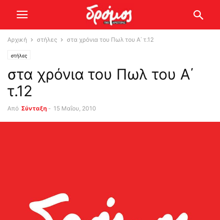
Αρχική
στήλες
στα χρόνια του Πωλ του Α΄ τ.12
στήλες
στα χρόνια του Πωλ του Α΄
τ.12
Από
Σύνταξη
-
15 Μαΐου, 2010