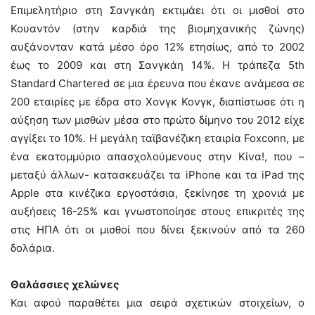
Επιμελητήριο στη Σανγκάη εκτιμάει ότι οι μισθοί στο
Κουαντόν (στην καρδιά της βιομηχανικής ζώνης)
αυξάνονταν κατά μέσο όρο 12% ετησίως, από το 2002
έως το 2009 και στη Σανγκάη 14%. Η τράπεζα 5th
Standard Chartered σε μια έρευνα που έκανε ανάμεσα σε
200 εταιρίες με έδρα στο Χονγκ Κονγκ, διαπίστωσε ότι η
αύξηση των μισθών μέσα στο πρώτο δίμηνο του 2012 είχε
αγγίξει το 10%. Η μεγάλη ταϊβανέζικη εταιρία Foxconn, με
ένα εκατομμύριο απασχολούμενους στην Κίνα!, που –
μεταξύ άλλων- κατασκευάζει τα iPhone και τα iPad της
Apple στα κινέζικα εργοστάσια, ξεκίνησε τη χρονιά με
αυξήσεις 16-25% και γνωστοποίησε στους επικριτές της
στις ΗΠΑ ότι οι μισθοί που δίνει ξεκινούν από τα 260
δολάρια.
Θαλάσσιες χελώνες
Και αφού παραθέτει μια σειρά σχετικών στοιχείων, ο