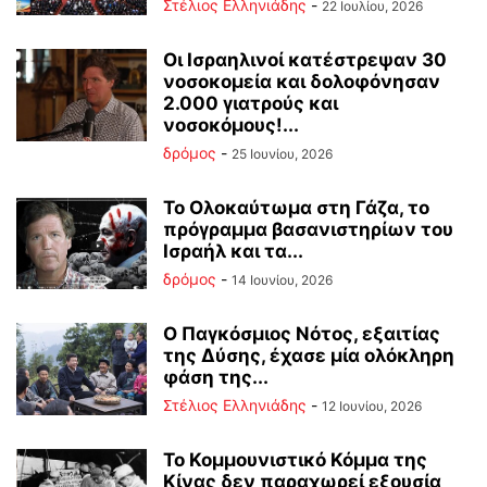
Στέλιος Ελληνιάδης
-
22 Ιουλίου, 2026
Οι Ισραηλινοί κατέστρεψαν 30
νοσοκομεία και δολοφόνησαν
2.000 γιατρούς και
νοσοκόμους!...
δρόμος
-
25 Ιουνίου, 2026
Το Ολοκαύτωμα στη Γάζα, το
πρόγραμμα βασανιστηρίων του
Ισραήλ και τα...
δρόμος
-
14 Ιουνίου, 2026
Ο Παγκόσμιος Νότος, εξαιτίας
της Δύσης, έχασε μία ολόκληρη
φάση της...
Στέλιος Ελληνιάδης
-
12 Ιουνίου, 2026
Το Κομμουνιστικό Κόμμα της
Κίνας δεν παραχωρεί εξουσία