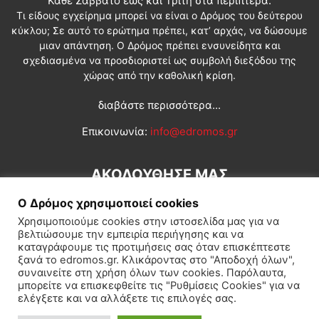
Κάθε Σάββατο έως και Τρίτη στα περίπτερα.
Τι είδους εγχείρημα μπορεί να είναι ο Δρόμος του δεύτερου
κύκλου; Σε αυτό το ερώτημα πρέπει, κατ’ αρχάς, να δώσουμε
μιαν απάντηση. Ο Δρόμος πρέπει ενσυνείδητα και
σχεδιασμένα να προσδιοριστεί ως συμβολή διεξόδου της
χώρας από την καθολική κρίση.
διαβάστε περισσότερα...
Επικοινωνία:
info@edromos.gr
ΑΚΟΛΟΥΘΗΣΕ ΜΑΣ
Ο Δρόμος χρησιμοποιεί cookies
Χρησιμοποιούμε cookies στην ιστοσελίδα μας για να
βελτιώσουμε την εμπειρία περιήγησης και να
καταγράφουμε τις προτιμήσεις σας όταν επισκέπτεστε
ξανά το edromos.gr. Κλικάροντας στο "Αποδοχή όλων",
συναινείτε στη χρήση όλων των cookies. Παρόλαυτα,
Εγγραφή συνδρομητή
Πολιτική
Διεθνή
Κοινωνία
μπορείτε να επισκεφθείτε τις "Ρυθμίσεις Cookies" για να
ελέγξετε και να αλλάξετε τις επιλογές σας.
Πολιτισμός
Αφιερώματα