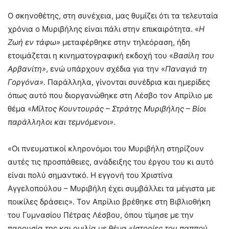
Ο σκηνοθέτης, στη συνέχεια, μας θυμίζει ότι τα τελευταία
χρόνια ο Μυριβήλης είναι πάλι στην επικαιρότητα. «
Η
Ζωή εν τάφω»
μεταφέρθηκε στην τηλεόραση, ήδη
ετοιμάζεται η κινηματογραφική εκδοχή του «
Βασίλη του
Αρβανίτη»
, ενώ υπάρχουν σχέδια για την «
Παναγιά τη
Γοργόνα»
. Παράλληλα, γίνονται συνέδρια και ημερίδες
όπως αυτό που διοργανώθηκε στη Λέσβο τον Απρίλιο με
θέμα «
Μίλτος Κουντουράς – Στράτης Μυριβήλης – Βίοι
παράλληλοι και τεμνόμενοι»
.
«Οι πνευματικοί κληρονόμοι του Μυριβήλη στηρίζουν
αυτές τις προσπάθειες, ανάδειξης του έργου του κι αυτό
είναι πολύ σημαντικό. Η εγγονή του Χριστίνα
Αγγελοπούλου – Μυριβήλη έχει συμβάλλει τα μέγιστα με
ποικίλες δράσεις». Τον Απρίλιο βρέθηκε στη Βιβλιοθήκη
του Γυμνασίου Πέτρας Λέσβου, όπου τίμησε με την
παρουσία της και ομιλία με θέμα «
Ιστορίες του παππού