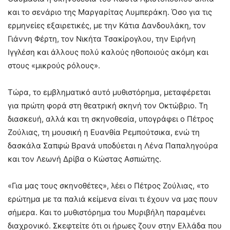
και το σενάριο της Μαργαρίτας Λυμπεράκη. Όσο για τις
ερμηνείες εξαιρετικές, με την Κάτια Δανδουλάκη, τον
Γιάννη Φέρτη, τον Νικήτα Τσακίρογλου, την Ειρήνη
Ιγγλέση και άλλους πολύ καλούς ηθοποιούς ακόμη και
στους «μικρούς ρόλους».
Τώρα, το εμβληματικό αυτό μυθιστόρημα, μεταφέρεται
για πρώτη φορά στη θεατρική σκηνή τον Οκτώβριο. Τη
διασκευή, αλλά και τη σκηνοθεσία, υπογράφει ο Πέτρος
Ζούλιας, τη μουσική η Ευανθία Ρεμπούτσικα, ενώ τη
δασκάλα Σαπφώ Βρανά υποδύεται η Λένα Παπαληγούρα
και τον Λεωνή Δρίβα ο Κώστας Ασπιώτης.
«Για μας τους σκηνοθέτες», λέει ο Πέτρος Ζούλιας, «το
ερώτημα με τα παλιά κείμενα είναι τι έχουν να μας πουν
σήμερα. Και το μυθιστόρημα του Μυριβήλη παραμένει
διαχρονικό. Σκεφτείτε ότι οι ήρωες ζουν στην Ελλάδα που