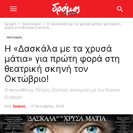
Αρχική
πολιτισμός
Η «Δασκάλα με τα χρυσά μάτια» για πρώτη
φορά στη θεατρική σκηνή...
πολιτισμός
Η «Δασκάλα με τα χρυσά
μάτια» για πρώτη φορά στη
θεατρική σκηνή τον
Οκτώβριο!
Ο σκηνοθέτης Πέτρος Ζούλιας συνομιλεί με τον Κώστα
Στοφόρο
Από
δρόμος
-
17 Οκτωβρίου, 2019