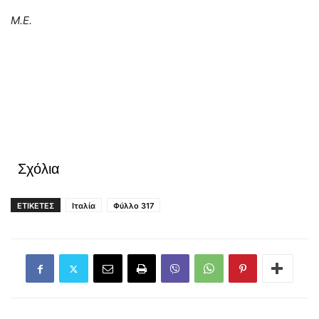
Μ.Ε.
Σχόλια
ΕΤΙΚΕΤΕΣ
Ιταλία
Φύλλο 317