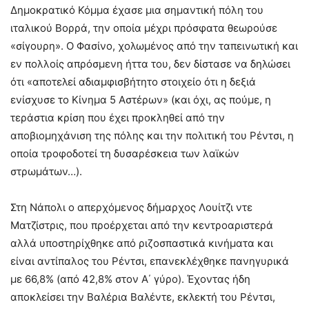
Δημοκρατικό Κόμμα έχασε μια σημαντική πόλη του
ιταλικού Βορρά, την οποία μέχρι πρόσφατα θεωρούσε
«σίγουρη». Ο Φασίνο, χολωμένος από την ταπεινωτική και
εν πολλοίς απρόσμενη ήττα του, δεν δίστασε να δηλώσει
ότι «αποτελεί αδιαμφισβήτητο στοιχείο ότι η δεξιά
ενίσχυσε το Κίνημα 5 Αστέρων» (και όχι, ας πούμε, η
τεράστια κρίση που έχει προκληθεί από την
αποβιομηχάνιση της πόλης και την πολιτική του Ρέντσι, η
οποία τροφοδοτεί τη δυσαρέσκεια των λαϊκών
στρωμάτων…).
Στη Νάπολι ο απερχόμενος δήμαρχος Λουίτζι ντε
Ματζίστρις, που προέρχεται από την κεντροαριστερά
αλλά υποστηρίχθηκε από ριζοσπαστικά κινήματα και
είναι αντίπαλος του Ρέντσι, επανεκλέχθηκε πανηγυρικά
με 66,8% (από 42,8% στον Α΄ γύρο). Έχοντας ήδη
αποκλείσει την Βαλέρια Βαλέντε, εκλεκτή του Ρέντσι,