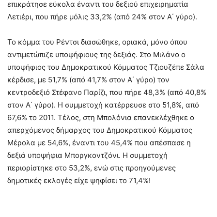
επικράτησε εύκολα έναντι του δεξιού επιχειρηματία
Λετιέρι, που πήρε μόλις 33,2% (από 24% στον Α΄ γύρο).
Το κόμμα του Ρέντσι διασώθηκε, οριακά, μόνο όπου
αντιμετώπιζε υποψήφιους της δεξιάς. Στο Μιλάνο ο
υποψήφιος του Δημοκρατικού Κόμματος Τζιουζέπε Σάλα
κέρδισε, με 51,7% (από 41,7% στον Α΄ γύρο) τον
κεντροδεξιό Στέφανο Παρίζι, που πήρε 48,3% (από 40,8%
στον Α΄ γύρο). Η συμμετοχή κατέρρευσε στο 51,8%, από
67,6% το 2011. Τέλος, στη Μπολόνια επανεκλέχθηκε ο
απερχόμενος δήμαρχος του Δημοκρατικού Κόμματος
Μέρολα με 54,6%, έναντι του 45,4% που απέσπασε η
δεξιά υποψήφια Μποργκοντζόνι. Η συμμετοχή
περιορίστηκε στο 53,2%, ενώ στις προηγούμενες
δημοτικές εκλογές είχε ψηφίσει το 71,4%!