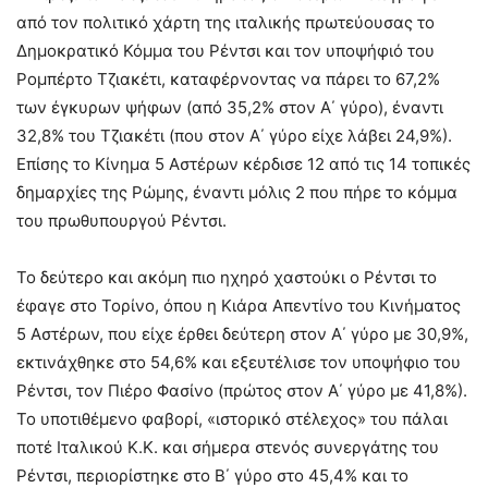
από τον πολιτικό χάρτη της ιταλικής πρωτεύουσας το
Δημοκρατικό Κόμμα του Ρέντσι και τον υποψήφιό του
Ρομπέρτο Τζιακέτι, καταφέρνοντας να πάρει το 67,2%
των έγκυρων ψήφων (από 35,2% στον Α΄ γύρο), έναντι
32,8% του Τζιακέτι (που στον Α΄ γύρο είχε λάβει 24,9%).
Επίσης το Κίνημα 5 Αστέρων κέρδισε 12 από τις 14 τοπικές
δημαρχίες της Ρώμης, έναντι μόλις 2 που πήρε το κόμμα
του πρωθυπουργού Ρέντσι.
Το δεύτερο και ακόμη πιο ηχηρό χαστούκι ο Ρέντσι το
έφαγε στο Τορίνο, όπου η Κιάρα Απεντίνο του Κινήματος
5 Αστέρων, που είχε έρθει δεύτερη στον Α΄ γύρο με 30,9%,
εκτινάχθηκε στο 54,6% και εξευτέλισε τον υποψήφιο του
Ρέντσι, τον Πιέρο Φασίνο (πρώτος στον Α΄ γύρο με 41,8%).
Το υποτιθέμενο φαβορί, «ιστορικό στέλεχος» του πάλαι
ποτέ Ιταλικού Κ.Κ. και σήμερα στενός συνεργάτης του
Ρέντσι, περιορίστηκε στο Β΄ γύρο στο 45,4% και το