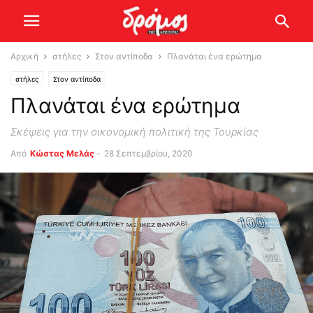
Αρχική
στήλες
Στον αντίποδα
Πλανάται ένα ερώτημα
στήλες
Στον αντίποδα
Πλανάται ένα ερώτημα
Σκέψεις για την οικονομική πολιτική της Τουρκίας
Από
Κώστας Μελάς
-
28 Σεπτεμβρίου, 2020