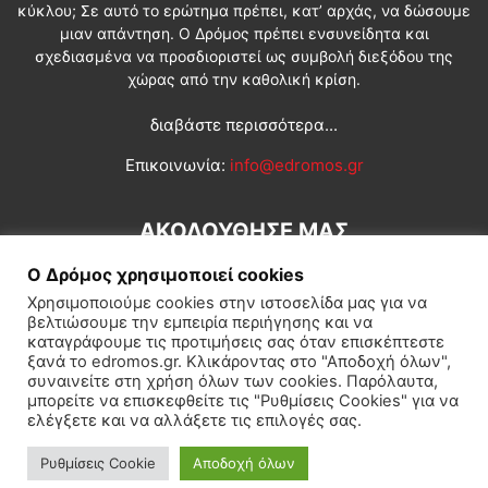
κύκλου; Σε αυτό το ερώτημα πρέπει, κατ’ αρχάς, να δώσουμε
μιαν απάντηση. Ο Δρόμος πρέπει ενσυνείδητα και
σχεδιασμένα να προσδιοριστεί ως συμβολή διεξόδου της
χώρας από την καθολική κρίση.
διαβάστε περισσότερα...
Επικοινωνία:
info@edromos.gr
ΑΚΟΛΟΥΘΗΣΕ ΜΑΣ
Ο Δρόμος χρησιμοποιεί cookies
Χρησιμοποιούμε cookies στην ιστοσελίδα μας για να
βελτιώσουμε την εμπειρία περιήγησης και να
καταγράφουμε τις προτιμήσεις σας όταν επισκέπτεστε
ξανά το edromos.gr. Κλικάροντας στο "Αποδοχή όλων",
συναινείτε στη χρήση όλων των cookies. Παρόλαυτα,
Εγγραφή συνδρομητή
Πολιτική
Διεθνή
Κοινωνία
μπορείτε να επισκεφθείτε τις "Ρυθμίσεις Cookies" για να
ελέγξετε και να αλλάξετε τις επιλογές σας.
Πολιτισμός
Αφιερώματα
Ρυθμίσεις Cookie
Αποδοχή όλων
© Δρόμος της Αριστεράς